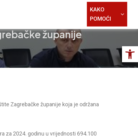
KAKO
POMOĆI
agrebačke županije
Op
štite Zagrebačke županije koja je održana
ra za 2024. godinu u vrijednosti 694.100