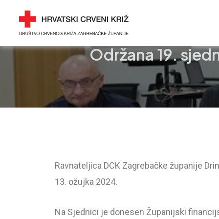
Skip
Post
DRUŠTVO CRVENOG 
to
navigation
ZAGREBAČKE ŽUPANI
content
Održana 19. sjedn
Ravnateljica DCK Zagrebačke županije Drink
13. ožujka 2024.
Na Sjednici je donesen Županijski financij