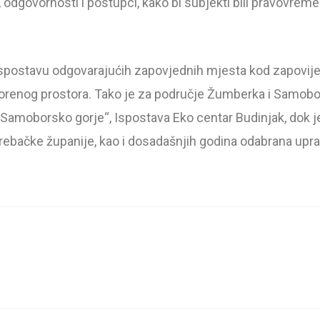
odgovornosti i postupci, kako bi subjekti bili pravovre
za uspostavu odgovarajućih zapovjednih mjesta kod zapovij
otvorenog prostora. Tako je za područje Žumberka i Samob
amoborsko gorje“, Ispostava Eko centar Budinjak, dok je
agrebačke županije, kao i dosadašnjih godina odabrana upr