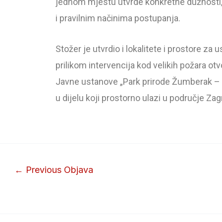
jednom mjestu utvrde konkretne dužnosti, 
i pravilnim načinima postupanja.
Stožer je utvrdio i lokalitete i prostore 
prilikom intervencija kod velikih požara 
Javne ustanove „Park prirode Žumberak – S
u dijelu koji prostorno ulazi u područje Z
←
Previous Objava