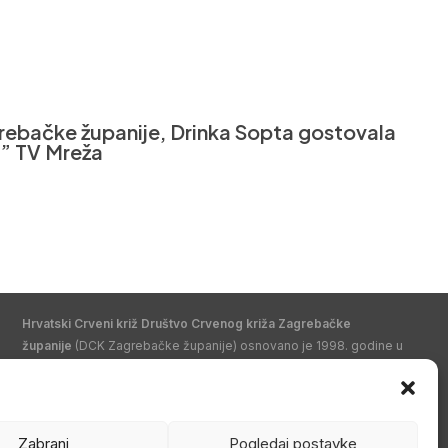
rebačke županije, Drinka Sopta gostovala
m” TV Mreža
Hrvatski Crveni križ Društvo Crvenog križa Zagrebačke
županije
(DCK Zagrebačke županije) osnovano je 1998. godine u
Zagrebu. Po organizacijskom ustrojstvu je zajednica udruga
Gradskih društava Crvenog križa (kao ustrojstvenih oblika –
članica) i jedan od ustrojstvenih oblika Hrvatskog Crvenog križa.
Zabrani
Pogledaj postavke