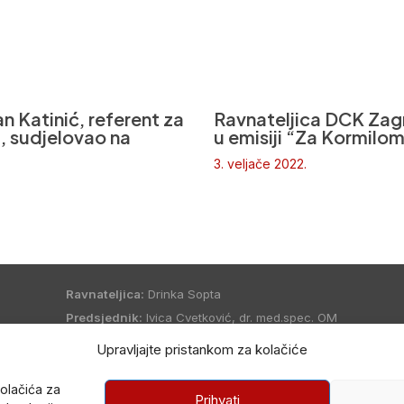
n Katinić, referent za
Ravnateljica DCK Zag
a, sudjelovao na
u emisiji “Za Kormilo
3. veljače 2022.
Ravnateljica:
Drinka Sopta
Predsjednik:
Ivica Cvetković, dr. med.spec. OM
Radno vrijeme:
PON – PET od 8:00 do 16:00
Upravljajte pristankom za kolačiće
Telefon:
01/3876-062
kolačića za
Prihvati