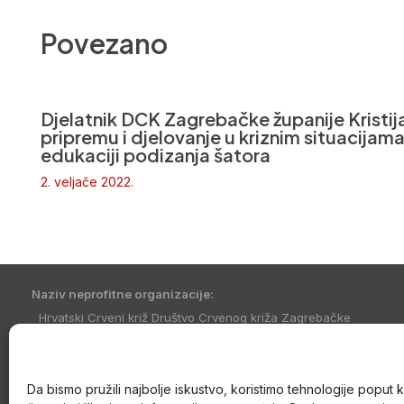
Povezano
Djelatnik DCK Zagrebačke županije Kristija
pripremu i djelovanje u kriznim situacijam
edukaciji podizanja šatora
2. veljače 2022.
Naziv neprofitne organizacije:
Hrvatski Crveni križ Društvo Crvenog križa Zagrebačke
županije
Skraćeni naziv neprofitne organizacije:
DCK Zagrebačke županije
Da bismo pružili najbolje iskustvo, koristimo tehnologije poput 