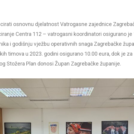
cirati osnovnu djelatnost Vatrogasne zajednice Zagrebačk
iranje Centra 112 – vatrogasni koordinatori osigurano je 
ka i godišnju vježbu operativnih snaga Zagrebačke župan
kih timova u 2023. godini osigurano 10.00 eura, dok je z
dlog Stožera Plan donosi Župan Zagrebačke županije.