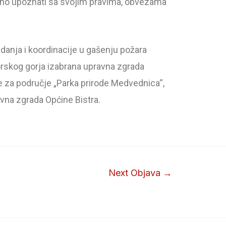
meno upoznati sa svojim pravima, obvezama
edanja i koordinacije u gašenju požara
orskog gorja izabrana upravna zgrada
 za područje „Parka prirode Medvednica“,
avna zgrada Općine Bistra.
Next Objava
→