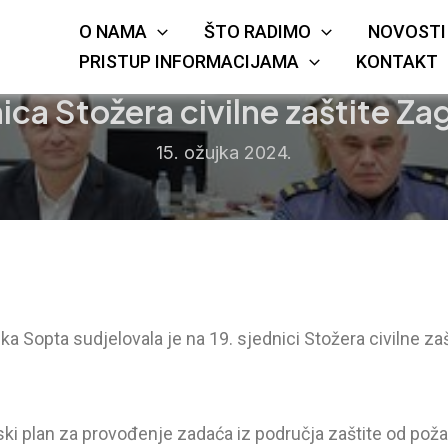
O NAMA
ŠTO RADIMO
NOVOSTI
KRIŽA
JE
PRISTUP INFORMACIJAMA
KONTAKT
ica Stožera civilne zaštite Z
15. ožujka 2024.
a Sopta sudjelovala je na 19. sjednici Stožera civilne za
ski plan za provođenje zadaća iz područja zaštite od poža