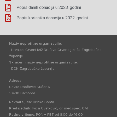
Popis danih donacija u 2023. godini
Popis korisnika donacija u 2022. godini
Naziv neprofitne organizacije:
Hrvatski Crveni križ Društvo Crvenog križa Zagrebačke
županije
Skraćeni naziv neprofitne organizacije:
DCK Zagrebačke županije
Adresa:
Savke Dabčević Kučar 6
10430 Samobor
Ravnateljica:
Drinka Sopta
Predsjednik:
Ivica Cvetković, dr. med.spec. OM
Radno vrijeme:
PON – PET od 8:00 do 16:00