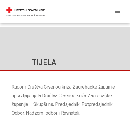
Skip
Mai
DRUŠTVO CRVENOG KRIŽA
to
Men
content
TIJELA
Radom Društva Crvenog križa Zagrebačke županije
upravljaju tijela Društva Crvenog križa Zagrebačke
županije – Skupština, Predsjednik, Potpredsjednik,
Odbor, Nadzorni odbor i Ravnatelj.