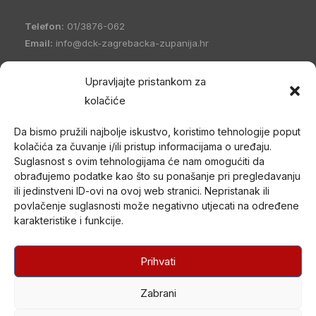
Telefon:
01/3876-062
Email:
info@dck-zagrebacka-zupanija.hr
OIB:
21096894110
Upravljajte pristankom za
IBAN:
HR5023600001101458235
kolačiće
Hrvatski Crveni križ Društvo Crvenog križa Zagrebačke
Da bismo pružili najbolje iskustvo, koristimo tehnologije poput
županije
(DCK Zagrebačke županije) osnovano je 1998. godine
kolačića za čuvanje i/ili pristup informacijama o uređaju.
u Zagrebu. Po organizacijskom ustrojstvu je zajednica udruga
Suglasnost s ovim tehnologijama će nam omogućiti da
Gradskih društava Crvenog križa (kao ustrojstvenih oblika –
obrađujemo podatke kao što su ponašanje pri pregledavanju
članica) i jedan od ustrojstvenih oblika Hrvatskog Crvenog križa.
ili jedinstveni ID-ovi na ovoj web stranici. Nepristanak ili
povlačenje suglasnosti može negativno utjecati na određene
U svom radu promiče humanitarne ciljeve i provodi akcije od opće
karakteristike i funkcije.
koristi nepristrano i bez diskriminacije te djeluje na temelju misije i
načela Međunarodnog pokreta Crvenog križa i Crvenog
polumjeseca.
Prihvati
Zabrani
© DRUŠTVO CRVENOG KRIŽA 2026.
Created by
Drugi Kat