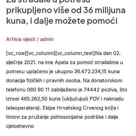
stradale
prikupljeno više od 36 milijuna
u
kuna, i dalje možete pomoći
potresu
prikupljeno
Arhiva vijesti
/
admin
više
od
[vc_row][vc_column][vc_column_text]Na dan 02.
36
siječnja 2021. na ime Apela za pomoć stradalima u
milijuna
potresu uplaćeno je ukupno 36.472.234,15 kuna
kuna,
donacija fizičkih i pravnih osoba. Na donatorskom
i
telefonu 060 90 11 zabilježeno je 74442 poziva, što
dalje
iznosi 465.262,50 kuna (uključujući PDV i naknadu
možete
teleoperatera). Ekipe Hrvatskog Crvenog križa i
pomoći
timovi za pružanje psihosocijalne podrške i dalje
cjelodnevno