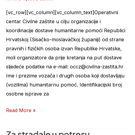
u
dostavu
[vc_row][vc_column][vc_column_text]Operativni
pomoći
centar Civilne zaštite u cilju organizacije i
kreću
koordinacije dostave humanitarne pomoći Republici
iz
Hrvatskoj (Sisačko-moslavačkoj županiji) od strane
drugih
pravnih i fizičkih osoba izvan Republike Hrvatske,
država
moli organizatore da prije kretanja na put dostave
sljedeće podatke na e-mail: occz@civilna-zastita.hr
Ime i prezime vozača i drugih osoba koji dostavljaju
(vozilima) humanitarnu pomoć. Identifikacijski broj
osobne isprave za
Read More »
Za stradale u potresu
Za