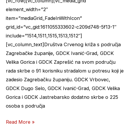
i
[vc_row][vc_column][vc_media_grid
Sisačko-
element_width=”2″
moslavačke
item=”mediaGrid_FadeInWithIcon”
županije
grid_id=”vc_gid:1611055333602-c209d748-5f13-1″
include=”1514,1511,1515,1513,1512″]
[vc_column_text]Društva Crvenog križa s područja
Zagrebačke županije, GDCK Ivanić-Grad, GDCK
Velika Gorica i GDCK Zaprešić na svom području
rada skrbe o 91 korisniku stradalom u potresu koji je
zadesio Zagrebačku županiju. GDCK Vrbovec,
GDCK Dugo Selo, GDCK Ivanić-Grad, GDCK Velika
Gorica i GDCK Jastrebarsko dodatno skrbe o 225
osoba s područja
Read More »