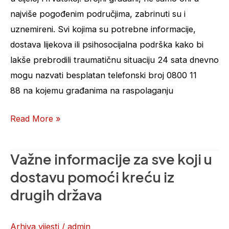
najviše pogođenim područjima, zabrinuti su i
uznemireni. Svi kojima su potrebne informacije,
dostava lijekova ili psihosocijalna podrška kako bi
lakše prebrodili traumatičnu situaciju 24 sata dnevno
mogu nazvati besplatan telefonski broj 0800 11
88 na kojemu građanima na raspolaganju
Read More »
Važne informacije za sve koji u
Važne
informacije
dostavu pomoći kreću iz
za
drugih država
sve
koji
Arhiva vijesti
/
admin