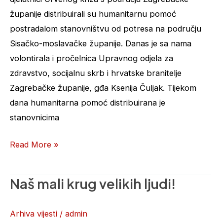
županije distribuirali su humanitarnu pomoć
postradalom stanovništvu od potresa na području
Sisačko-moslavačke županije. Danas je sa nama
volontirala i pročelnica Upravnog odjela za
zdravstvo, socijalnu skrb i hrvatske branitelje
Zagrebačke županije, gđa Ksenija Čuljak. Tijekom
dana humanitarna pomoć distribuirana je
stanovnicima
Read More »
Naš mali krug velikih ljudi!
Naš
mali
krug
Arhiva vijesti
/
admin