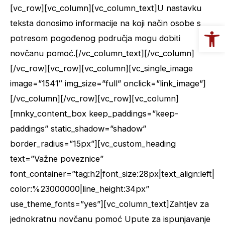
na
[vc_row][vc_column][vc_column_text]U nastavku
koji
teksta donosimo informacije na koji način osobe s
Op
se
potresom pogođenog područja mogu dobiti
dijeli
novčanu pomoć.[/vc_column_text][/vc_column]
novčana
[/vc_row][vc_row][vc_column][vc_single_image
pomoć
image=”1541″ img_size=”full” onclick=”link_image”]
stradalima
[/vc_column][/vc_row][vc_row][vc_column]
[mnky_content_box keep_paddings=”keep-
paddings” static_shadow=”shadow”
border_radius=”15px”][vc_custom_heading
text=”Važne poveznice”
font_container=”tag:h2|font_size:28px|text_align:left|
color:%23000000|line_height:34px”
use_theme_fonts=”yes”][vc_column_text]Zahtjev za
jednokratnu novčanu pomoć Upute za ispunjavanje