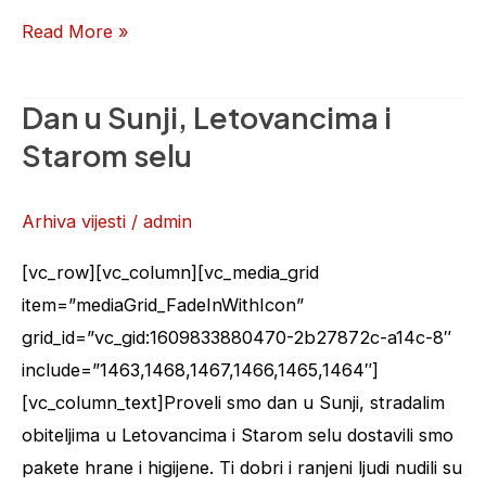
Read More »
Dan u Sunji, Letovancima i
Dan
u
Starom selu
Sunji,
Letovancima
Arhiva vijesti
/
admin
i
[vc_row][vc_column][vc_media_grid
Starom
item=”mediaGrid_FadeInWithIcon”
selu
grid_id=”vc_gid:1609833880470-2b27872c-a14c-8″
include=”1463,1468,1467,1466,1465,1464″]
[vc_column_text]Proveli smo dan u Sunji, stradalim
obiteljima u Letovancima i Starom selu dostavili smo
pakete hrane i higijene. Ti dobri i ranjeni ljudi nudili su