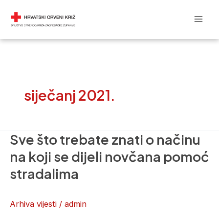
Skip
Mai
DRUŠTVO CRVENOG KRIŽA
to
Men
content
siječanj 2021.
Sve što trebate znati o načinu
Sve
što
na koji se dijeli novčana pomoć
trebate
stradalima
znati
o
Arhiva vijesti
/
admin
načinu