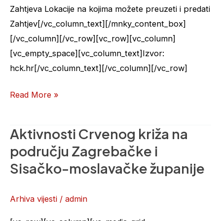
Zahtjeva Lokacije na kojima možete preuzeti i predati
Zahtjev[/vc_column_text][/mnky_content_box]
[/vc_column][/vc_row][vc_row][vc_column]
[vc_empty_space][vc_column_text]Izvor:
hck.hr[/vc_column_text][/vc_column][/vc_row]
Read More »
Aktivnosti Crvenog križa na
Aktivnosti
Crvenog
području Zagrebačke i
križa
Sisačko-moslavačke županije
na
području
Arhiva vijesti
/
admin
Zagrebačke