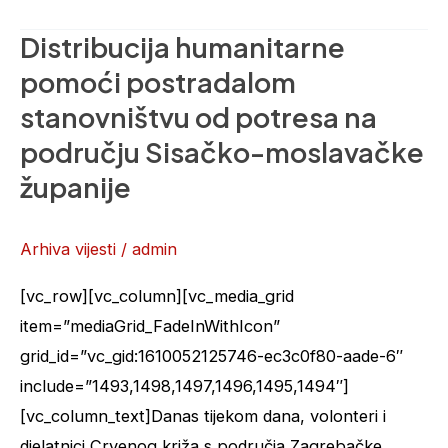
Distribucija humanitarne
Distribucija
humanitarne
pomoći postradalom
pomoći
stanovništvu od potresa na
postradalom
području Sisačko-moslavačke
stanovništvu
županije
od
potresa
Arhiva vijesti
/
admin
na
području
[vc_row][vc_column][vc_media_grid
Sisačko-
item=”mediaGrid_FadeInWithIcon”
moslavačke
grid_id=”vc_gid:1610052125746-ec3c0f80-aade-6″
županije
include=”1493,1498,1497,1496,1495,1494″]
[vc_column_text]Danas tijekom dana, volonteri i
djelatnici Crvenog križa s područja Zagrebačke