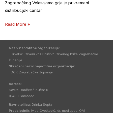
Zagrebačkog Velesajama gdje je privremeni
distribucijski centar
Read More »
Naziv neprofitne organizacije:
Hrvatski Crveni križ Društvo Crvenog križa Zagrebačke
županije
Skraćeni naziv neprofitne organizacije:
DCK Zagrebačke županije
Adresa:
Savke Dabčević Kučar 6
10430 Samobor
Ravnateljica:
Drinka Sopta
Predsjednik:
Ivica Cvetković, dr. med.spec. OM