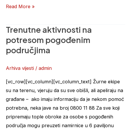
Read More »
Trenutne aktivnosti na
Trenutne
aktivnosti
potresom pogođenim
na
područjima
potresom
pogođenim
Arhiva vijesti
/
admin
područjima
[vc_row][vc_column][vc_column_text] Žurne ekipe
su na terenu, vjeruju da su sve obišli, ali apeliraju na
građane – ako imaju informaciju da je nekom pomoć
potrebna, neka jave na broj 0800 11 88 Za sve koji
pripremaju tople obroke za osobe s pogođenih
područja mogu preuzeti namirnice u 6 paviljonu