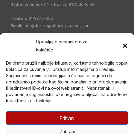
Radno vrijeme:
PON – PET od 8:00 do 16:00
Telefon:
01/3876-062
Email:
info@dck-zagrebacka-zupanija.hr
OIB:
21096894110
Upravljajte pristankom za
IBAN:
HR5023600001101458235
kolačiće
Hrvatski Crveni križ Društvo Crvenog križa Zagrebačke
Da bismo pružili najbolje iskustvo, koristimo tehnologije poput
županije
(DCK Zagrebačke županije) osnovano je 1998. godine
kolačića za čuvanje i/ili pristup informacijama o uređaju.
u Zagrebu. Po organizacijskom ustrojstvu je zajednica udruga
Suglasnost s ovim tehnologijama će nam omogućiti da
Gradskih društava Crvenog križa (kao ustrojstvenih oblika –
obrađujemo podatke kao što su ponašanje pri pregledavanju
članica) i jedan od ustrojstvenih oblika Hrvatskog Crvenog križa.
ili jedinstveni ID-ovi na ovoj web stranici. Nepristanak ili
povlačenje suglasnosti može negativno utjecati na određene
U svom radu promiče humanitarne ciljeve i provodi akcije od opće
karakteristike i funkcije.
koristi nepristrano i bez diskriminacije te djeluje na temelju misije i
načela Međunarodnog pokreta Crvenog križa i Crvenog
polumjeseca.
Prihvati
Zabrani