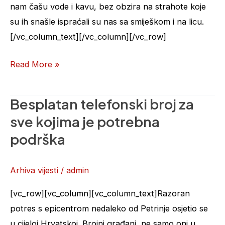
nam čašu vode i kavu, bez obzira na strahote koje
su ih snašle ispraćali su nas sa smiješkom i na licu.
[/vc_column_text][/vc_column][/vc_row]
Read More »
Besplatan telefonski broj za
Besplatan
telefonski
sve kojima je potrebna
broj
podrška
za
sve
Arhiva vijesti
/
admin
kojima
je
[vc_row][vc_column][vc_column_text]Razoran
potrebna
potres s epicentrom nedaleko od Petrinje osjetio se
podrška
u cijeloj Hrvatskoj. Brojni građani, ne samo oni u