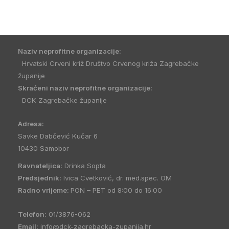
Naziv neprofitne organizacije:
Hrvatski Crveni križ Društvo Crvenog križa Zagrebačke
županije
Skraćeni naziv neprofitne organizacije:
DCK Zagrebačke županije
Adresa:
Savke Dabčević Kučar 6
10430 Samobor
Ravnateljica:
Drinka Sopta
Predsjednik:
Ivica Cvetković, dr. med.spec. OM
Radno vrijeme:
PON – PET od 8:00 do 16:00
Telefon:
01/3876-062
Email:
info@dck-zagrebacka-zupanija.hr