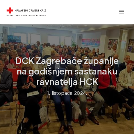
Skip
Post
Mai
DRUŠTVO CRVENOG KRIŽA
to
navigation
Men
content
DCK Zagrebače županije
na godišnjem sastanaku
ravnatelja HCK
1. listopada 2024.