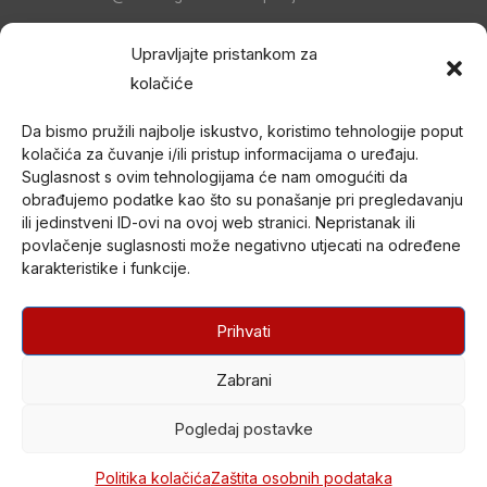
OIB:
21096894110
Upravljajte pristankom za
IBAN:
HR5023600001101458235
kolačiće
Hrvatski Crveni križ Društvo Crvenog križa Zagrebačke
Da bismo pružili najbolje iskustvo, koristimo tehnologije poput
županije
(DCK Zagrebačke županije) osnovano je 1998. godine
kolačića za čuvanje i/ili pristup informacijama o uređaju.
u Zagrebu. Po organizacijskom ustrojstvu je zajednica udruga
Suglasnost s ovim tehnologijama će nam omogućiti da
Gradskih društava Crvenog križa (kao ustrojstvenih oblika –
obrađujemo podatke kao što su ponašanje pri pregledavanju
članica) i jedan od ustrojstvenih oblika Hrvatskog Crvenog križa.
ili jedinstveni ID-ovi na ovoj web stranici. Nepristanak ili
povlačenje suglasnosti može negativno utjecati na određene
U svom radu promiče humanitarne ciljeve i provodi akcije od opće
karakteristike i funkcije.
koristi nepristrano i bez diskriminacije te djeluje na temelju misije i
načela Međunarodnog pokreta Crvenog križa i Crvenog
polumjeseca.
Prihvati
Zabrani
© DRUŠTVO CRVENOG KRIŽA 2026.
Created by
Drugi Kat
Pogledaj postavke
Politika kolačića
Zaštita osobnih podataka