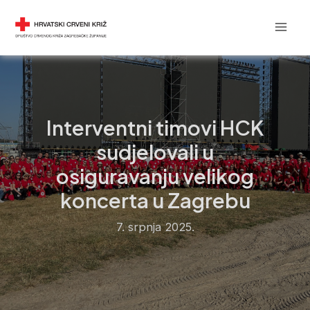
Skip
Post
Mai
DRUŠTVO CRVENOG KRIŽA
to
navigation
Men
content
Interventni timovi HCK
sudjelovali u
osiguravanju velikog
koncerta u Zagrebu
7. srpnja 2025.