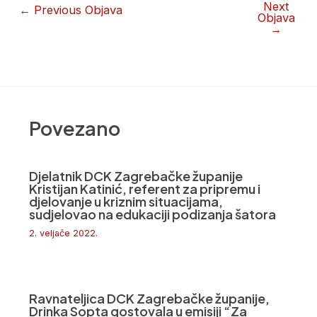
Next
←
Previous Objava
Objava
→
Povezano
Djelatnik DCK Zagrebačke županije
Kristijan Katinić, referent za pripremu i
djelovanje u kriznim situacijama,
sudjelovao na edukaciji podizanja šatora
2. veljače 2022.
Ravnateljica DCK Zagrebačke županije,
Drinka Sopta gostovala u emisiji “Za