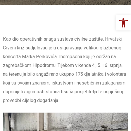
Op
Kao dio operativnih snaga sustava civilne zaštite, Hrvatski
Crveni križ sudjelovao je u osiguravanju velikog glazbenog
koncerta Marka Perkovića Thompsona koji je održan na
zagrebačkom Hipodromu. Tijekom vikenda 4., 5. i 6. srpnja,
na terenu je bilo angažirano ukupno 175 djelatnika i volontera
koji su svojim znanjem, iskustvom i nesebičnim zalaganjem
doprinijeli sigurnosti stotina tisuća posjetitelja te uspješnoj
provedbi cijelog događanja.