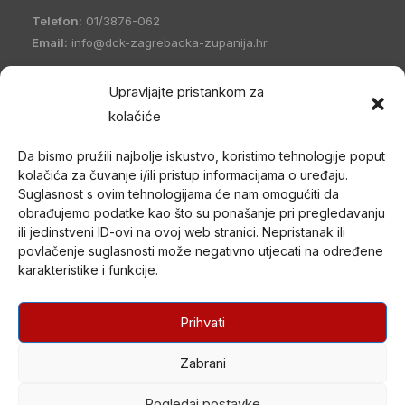
Telefon:
01/3876-062
Email:
info@dck-zagrebacka-zupanija.hr
OIB:
21096894110
Upravljajte pristankom za
IBAN:
HR5023600001101458235
kolačiće
Hrvatski Crveni križ Društvo Crvenog križa Zagrebačke
Da bismo pružili najbolje iskustvo, koristimo tehnologije poput
županije
(DCK Zagrebačke županije) osnovano je 1998. godine
kolačića za čuvanje i/ili pristup informacijama o uređaju.
u Zagrebu. Po organizacijskom ustrojstvu je zajednica udruga
Suglasnost s ovim tehnologijama će nam omogućiti da
Gradskih društava Crvenog križa (kao ustrojstvenih oblika –
obrađujemo podatke kao što su ponašanje pri pregledavanju
članica) i jedan od ustrojstvenih oblika Hrvatskog Crvenog križa.
ili jedinstveni ID-ovi na ovoj web stranici. Nepristanak ili
povlačenje suglasnosti može negativno utjecati na određene
U svom radu promiče humanitarne ciljeve i provodi akcije od opće
karakteristike i funkcije.
koristi nepristrano i bez diskriminacije te djeluje na temelju misije i
načela Međunarodnog pokreta Crvenog križa i Crvenog
polumjeseca.
Prihvati
Zabrani
© DRUŠTVO CRVENOG KRIŽA 2026.
Created by
Drugi Kat
Pogledaj postavke