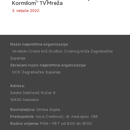
Kormilom” TV Mreža
3. veljače 2022.
Naziv neprofitne organizacije:
Hrvatski Crveni križ Društvo Crvenog križa Zagrebačke
županije
Skraćeni naziv neprofitne organizacije:
DCK Zagrebačke županije
Adresa:
Savke Dabčević Kučar 6
10430 Samobor
Ravnateljica:
Drinka Sopta
Predsjednik:
Ivica Cvetković, dr. med.spec. OM
Radno vrijeme:
PON – PET od 8:00 do 16:00