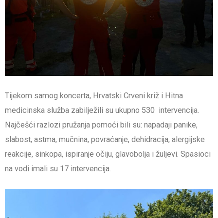
Tijekom samog koncerta, Hrvatski Crveni križ i Hitna
medicinska služba zabilježili su ukupno 530 intervencija.
Najčešći razlozi pružanja pomoći bili su: napadaji panike,
slabost, astma, mučnina, povraćanje, dehidracija, alergijske
reakcije, sinkopa, ispiranje očiju, glavobolja i žuljevi. Spasioci
na vodi imali su 17 intervencija.