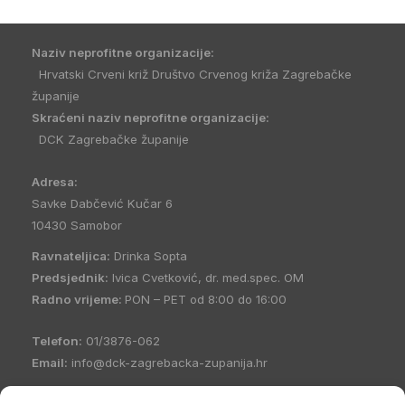
Naziv neprofitne organizacije:
Hrvatski Crveni križ Društvo Crvenog križa Zagrebačke
županije
Skraćeni naziv neprofitne organizacije:
DCK Zagrebačke županije
Adresa:
Savke Dabčević Kučar 6
10430 Samobor
Ravnateljica:
Drinka Sopta
Predsjednik:
Ivica Cvetković, dr. med.spec. OM
Radno vrijeme:
PON – PET od 8:00 do 16:00
Telefon:
01/3876-062
Email:
info@dck-zagrebacka-zupanija.hr