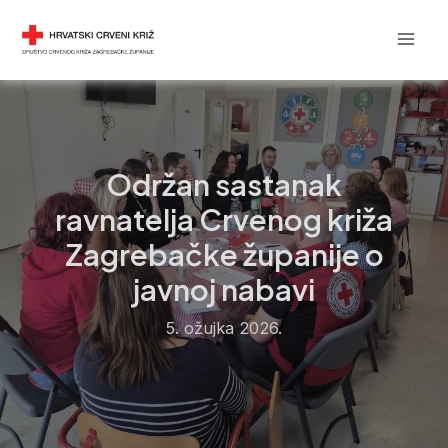
Skip
Post
Mai
DRUŠTVO CRVENOG KRIŽA
to
navigation
Men
content
Održan sastanak
ravnatelja Crvenog križa
Zagrebačke županije o
javnoj nabavi
5. ožujka 2026.