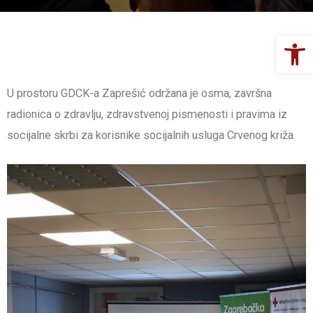
Op
U prostoru GDCK-a Zaprešić održana je osma, završna
radionica o zdravlju, zdravstvenoj pismenosti i pravima iz
socijalne skrbi za korisnike socijalnih usluga Crvenog križa.