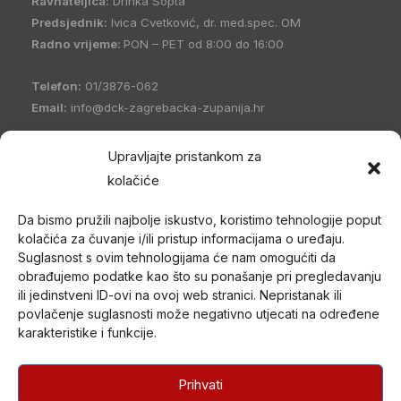
Ravnateljica:
Drinka Sopta
Predsjednik:
Ivica Cvetković, dr. med.spec. OM
Radno vrijeme:
PON – PET od 8:00 do 16:00
Telefon:
01/3876-062
Email:
info@dck-zagrebacka-zupanija.hr
OIB:
21096894110
Upravljajte pristankom za
IBAN:
HR5023600001101458235
kolačiće
Hrvatski Crveni križ Društvo Crvenog križa Zagrebačke
Da bismo pružili najbolje iskustvo, koristimo tehnologije poput
županije
(DCK Zagrebačke županije) osnovano je 1998. godine
kolačića za čuvanje i/ili pristup informacijama o uređaju.
u Zagrebu. Po organizacijskom ustrojstvu je zajednica udruga
Suglasnost s ovim tehnologijama će nam omogućiti da
Gradskih društava Crvenog križa (kao ustrojstvenih oblika –
obrađujemo podatke kao što su ponašanje pri pregledavanju
članica) i jedan od ustrojstvenih oblika Hrvatskog Crvenog križa.
ili jedinstveni ID-ovi na ovoj web stranici. Nepristanak ili
povlačenje suglasnosti može negativno utjecati na određene
U svom radu promiče humanitarne ciljeve i provodi akcije od opće
karakteristike i funkcije.
koristi nepristrano i bez diskriminacije te djeluje na temelju misije i
načela Međunarodnog pokreta Crvenog križa i Crvenog
polumjeseca.
Prihvati