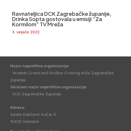
Ravnateljica DCK Zagrebačke županije,
Drinka Sopta gostovala u emisiji “Za
Kormilom” TV Mreža
3. veljače 2022.
Naziv neprofitne organizacije:
Hrvatski Crveni križ Društvo Crvenog križa Zagrebačke
županije
Skraćeni naziv neprofitne organizacije:
DCK Zagrebačke županije
Adresa:
Savke Dabčević Kučar 6
10430 Samobor