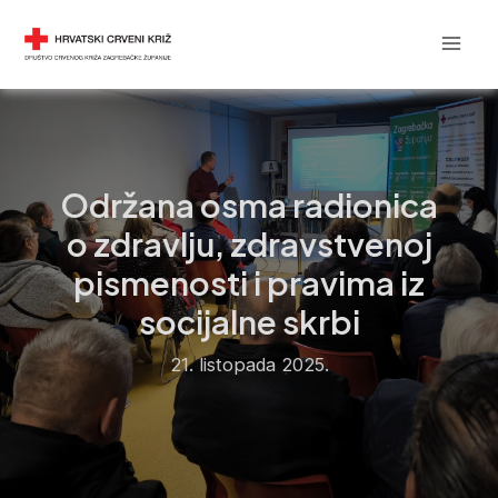
Skip
Post
Mai
DRUŠTVO CRVENOG KRIŽA
to
navigation
Men
content
Održana osma radionica
o zdravlju, zdravstvenoj
pismenosti i pravima iz
socijalne skrbi
21. listopada 2025.