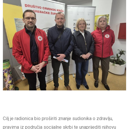
Cilj je radionica bio proširiti znanje sudionika o zdravlju,
pravima iz područja socijalne skrbi te unaprijediti njihovu