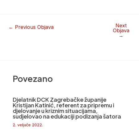
Next
←
Previous Objava
Objava
→
Povezano
Djelatnik DCK Zagrebačke županije
Kristijan Katinić, referent za pripremu i
djelovanje u kriznim situacijama,
sudjelovao na edukaciji podizanja šatora
2. veljače 2022.