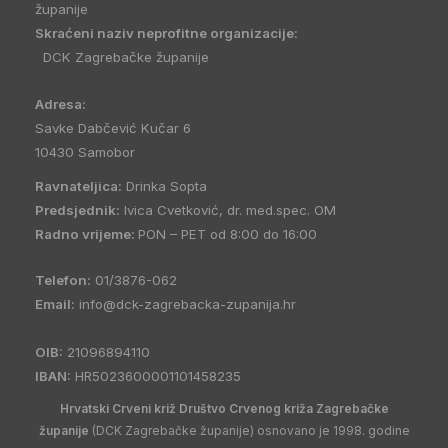
županije
Skraćeni naziv neprofitne organizacije:
DCK Zagrebačke županije
Adresa:
Savke Dabčević Kučar 6
10430 Samobor
Ravnateljica:
Drinka Sopta
Predsjednik:
Ivica Cvetković, dr. med.spec. OM
Radno vrijeme:
PON – PET od 8:00 do 16:00
Telefon:
01/3876-062
Email:
info@dck-zagrebacka-zupanija.hr
OIB:
21096894110
IBAN:
HR5023600001101458235
Hrvatski Crveni križ Društvo Crvenog križa Zagrebačke
županije
(DCK Zagrebačke županije) osnovano je 1998. godine