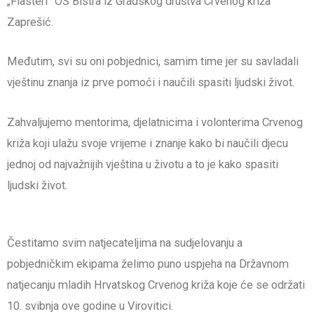
„Flasteri“ OŠ Bistra iz Gradskog društva Crvenog križa
Zaprešić.
Međutim, svi su oni pobjednici, samim time jer su savladali
vještinu znanja iz prve pomoći i naučili spasiti ljudski život.
Zahvaljujemo mentorima, djelatnicima i volonterima Crvenog
križa koji ulažu svoje vrijeme i znanje kako bi naučili djecu
jednoj od najvažnijih vještina u životu a to je kako spasiti
ljudski život.
Čestitamo svim natjecateljima na sudjelovanju a
pobjedničkim ekipama želimo puno uspjeha na Državnom
natjecanju mladih Hrvatskog Crvenog križa koje će se održati
10. svibnja ove godine u Virovitici.