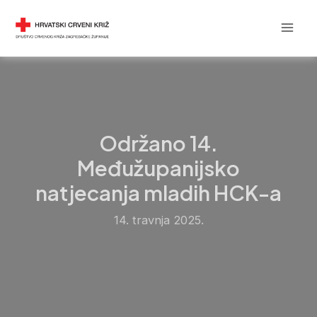
Skip
Post
Mai
DRUŠTVO CRVENOG KRIŽA
to
navigation
Men
content
Održano 14.
Međužupanijsko
natjecanja mladih HCK-a
14. travnja 2025.