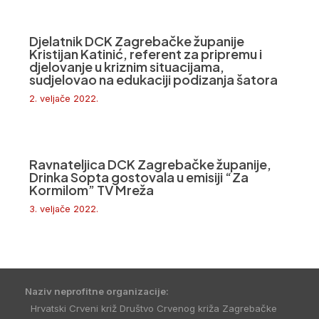
Djelatnik DCK Zagrebačke županije
Kristijan Katinić, referent za pripremu i
djelovanje u kriznim situacijama,
sudjelovao na edukaciji podizanja šatora
2. veljače 2022.
Ravnateljica DCK Zagrebačke županije,
Drinka Sopta gostovala u emisiji “Za
Kormilom” TV Mreža
3. veljače 2022.
Naziv neprofitne organizacije:
Hrvatski Crveni križ Društvo Crvenog križa Zagrebačke