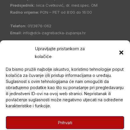
Predsjednik:
Ivica Cvetković, dr. med.spec. OM
Radno vrijeme:
PON – PET od 8:00 do 16:00
Telefon:
01/3876-062
Email:
info@dck-zagrebacka-zupanija.hr
OIB:
21096894110
Upravljajte pristankom za
IBAN:
HR5023600001101458235
kolačiće
Hrvatski Crveni križ Društvo Crvenog križa Zagrebačke
Da bismo pružili najbolje iskustvo, koristimo tehnologije poput
županije
(DCK Zagrebačke županije) osnovano je 1998. godine
kolačića za čuvanje i/ili pristup informacijama o uređaju.
u Zagrebu. Po organizacijskom ustrojstvu je zajednica udruga
Suglasnost s ovim tehnologijama će nam omogućiti da
Gradskih društava Crvenog križa (kao ustrojstvenih oblika –
obrađujemo podatke kao što su ponašanje pri pregledavanju
članica) i jedan od ustrojstvenih oblika Hrvatskog Crvenog križa.
ili jedinstveni ID-ovi na ovoj web stranici. Nepristanak ili
povlačenje suglasnosti može negativno utjecati na određene
U svom radu promiče humanitarne ciljeve i provodi akcije od opće
karakteristike i funkcije.
koristi nepristrano i bez diskriminacije te djeluje na temelju misije i
načela Međunarodnog pokreta Crvenog križa i Crvenog
polumjeseca.
Prihvati