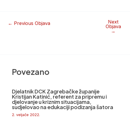
Next
←
Previous Objava
Objava
→
Povezano
Djelatnik DCK Zagrebačke županije
Kristijan Katinić, referent za pripremu i
djelovanje u kriznim situacijama,
sudjelovao na edukaciji podizanja šatora
2. veljače 2022.