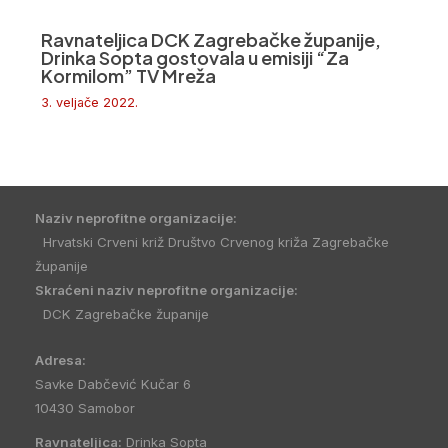
Ravnateljica DCK Zagrebačke županije,
Drinka Sopta gostovala u emisiji “Za
Kormilom” TV Mreža
3. veljače 2022.
Naziv neprofitne organizacije:
Hrvatski Crveni križ Društvo Crvenog križa Zagrebačke
županije
Skraćeni naziv neprofitne organizacije:
DCK Zagrebačke županije
Adresa:
Savke Dabčević Kučar 6
10430 Samobor
Ravnateljica:
Drinka Sopta