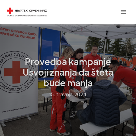
Skip
Post
Mai
DRUŠTVO CRVENOG KRIŽA
to
navigation
Men
content
Provedba kampanje
Usvoji znanja da šteta
bude manja
15. travnja 2024.