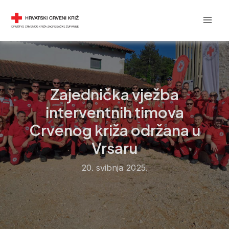
Skip
Post
Mai
DRUŠTVO CRVENOG KRIŽA
to
navigation
Men
content
Zajednička vježba
interventnih timova
Crvenog križa održana u
Vrsaru
20. svibnja 2025.