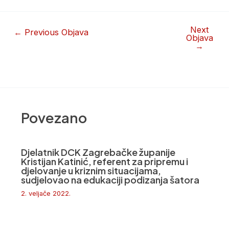
Next
←
Previous Objava
Objava
→
Povezano
Djelatnik DCK Zagrebačke županije
Kristijan Katinić, referent za pripremu i
djelovanje u kriznim situacijama,
sudjelovao na edukaciji podizanja šatora
2. veljače 2022.