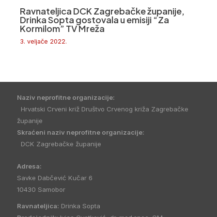
Ravnateljica DCK Zagrebačke županije,
Drinka Sopta gostovala u emisiji “Za
Kormilom” TV Mreža
3. veljače 2022.
Naziv neprofitne organizacije:
Hrvatski Crveni križ Društvo Crvenog križa Zagrebačke
županije
Skraćeni naziv neprofitne organizacije:
DCK Zagrebačke županije
Adresa:
Savke Dabčević Kučar 6
10430 Samobor
Ravnateljica:
Drinka Sopta