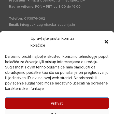
Predsjednik:
Ivica Cvetković, dr. med.spec. OM
Radno vrijeme:
PON – PET od 8:00 do 16:00
Telefon:
01/3876-062
Email:
info@dck-zagrebacka-zupanija.hr
OIB:
21096894110
Upravljajte pristankom za
IBAN:
HR5023600001101458235
kolačiće
Hrvatski Crveni križ Društvo Crvenog križa Zagrebačke
Da bismo pružili najbolje iskustvo, koristimo tehnologije poput
županije
(DCK Zagrebačke županije) osnovano je 1998. godine
kolačića za čuvanje i/ili pristup informacijama o uređaju.
u Zagrebu. Po organizacijskom ustrojstvu je zajednica udruga
Suglasnost s ovim tehnologijama će nam omogućiti da
Gradskih društava Crvenog križa (kao ustrojstvenih oblika –
obrađujemo podatke kao što su ponašanje pri pregledavanju
članica) i jedan od ustrojstvenih oblika Hrvatskog Crvenog križa.
ili jedinstveni ID-ovi na ovoj web stranici. Nepristanak ili
povlačenje suglasnosti može negativno utjecati na određene
U svom radu promiče humanitarne ciljeve i provodi akcije od opće
karakteristike i funkcije.
koristi nepristrano i bez diskriminacije te djeluje na temelju misije i
načela Međunarodnog pokreta Crvenog križa i Crvenog
polumjeseca.
Prihvati