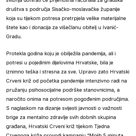
društva s područja Sisačko-moslavačke županije
koja su tijekom potresa pretrpjela velike materijalne
štete kao i donacija za višečlanu obitelj u Ivanić-
Gradu.
Protekla godina koju je obilježila pandemija, ali i
potresi u pojedinim dijelovima Hrvatske, bila je
iznimno teška i stresna za sve. Upravo zato Hrvatski
Crveni križ od početka pandemije intenzivno radi na
pružanju psihosocijalne podrške stanovnicima, a
naročito onima na potresom pogođenim područjima.
S naglaskom na dizanje svijesti javnosti o važnosti
brige za mentalno zdravlje svih dobnih skupina
građana, Hrvatski Crveni križ tijekom Tjedna
Crvenoga križa provodi kampanju “Mojih 5 minuta