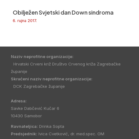
Obilježen Svjetski dan Down sindroma
6. rujna 2017.
Naziv neprofitne organizacije:
Hrvatski Crveni križ Društvo Crvenog križa Zagrebačke
županije
Skraćeni naziv neprofitne organizacije:
DCK Zagrebačke županije
Adresa:
Savke Dabčević Kučar 6
10430 Samobor
Ravnateljica:
Drinka Sopta
Predsjednik:
Ivica Cvetković, dr. med.spec. OM