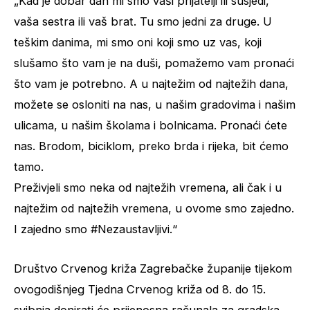
„Kad je dobar dan mi smo vaši prijatelji ili susjedi,
vaša sestra ili vaš brat. Tu smo jedni za druge. U
teškim danima, mi smo oni koji smo uz vas, koji
slušamo što vam je na duši, pomažemo vam pronaći
što vam je potrebno. A u najtežim od najtežih dana,
možete se osloniti na nas, u našim gradovima i našim
ulicama, u našim školama i bolnicama. Pronaći ćete
nas. Brodom, biciklom, preko brda i rijeka, bit ćemo
tamo.
Preživjeli smo neka od najtežih vremena, ali čak i u
najtežim od najtežih vremena, u ovome smo zajedno.
I zajedno smo #Nezaustavljivi.“
Društvo Crvenog križa Zagrebačke županije tijekom
ovogodišnjeg Tjedna Crvenog križa od 8. do 15.
svibnja donirati će prijenosna računala za gradska