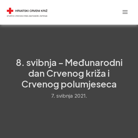
Skip
Post
Mai
DRUŠTVO CRVENOG KRIŽA
to
navigation
Men
content
8. svibnja – Međunarodni
dan Crvenog križa i
Crvenog polumjeseca
7. svibnja 2021.