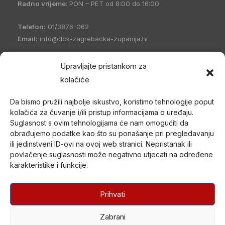
Radno vrijeme:
PON – PET od 8:00 do 16:00
Telefon:
01/3876-062
Email:
info@dck-zagrebacka-zupanija.hr
OIB:
21096894110
Upravljajte pristankom za
IBAN:
HR5023600001101458235
kolačiće
Hrvatski Crveni križ Društvo Crvenog križa Zagrebačke
Da bismo pružili najbolje iskustvo, koristimo tehnologije poput
županije
(DCK Zagrebačke županije) osnovano je 1998. godine
kolačića za čuvanje i/ili pristup informacijama o uređaju.
u Zagrebu. Po organizacijskom ustrojstvu je zajednica udruga
Suglasnost s ovim tehnologijama će nam omogućiti da
Gradskih društava Crvenog križa (kao ustrojstvenih oblika –
obrađujemo podatke kao što su ponašanje pri pregledavanju
članica) i jedan od ustrojstvenih oblika Hrvatskog Crvenog križa.
ili jedinstveni ID-ovi na ovoj web stranici. Nepristanak ili
povlačenje suglasnosti može negativno utjecati na određene
U svom radu promiče humanitarne ciljeve i provodi akcije od opće
karakteristike i funkcije.
koristi nepristrano i bez diskriminacije te djeluje na temelju misije i
načela Međunarodnog pokreta Crvenog križa i Crvenog
polumjeseca.
Prihvati
Zabrani