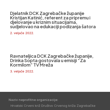
Djelatnik DCK Zagrebačke županije
Kristijan Katinić, referent za pripremu i
djelovanje u kriznim situacijama,
sudjelovao na edukaciji podizanja šatora
2. veljače 2022.
Ravnateljica DCK Zagrebačke županije,
Drinka Sopta gostovala u emisiji “Za
Kormilom” TV Mreža
3. veljače 2022.
Naziv neprofitne organizacije:
Hrvatski Crveni križ Društvo Crvenog križa Zagrebačke