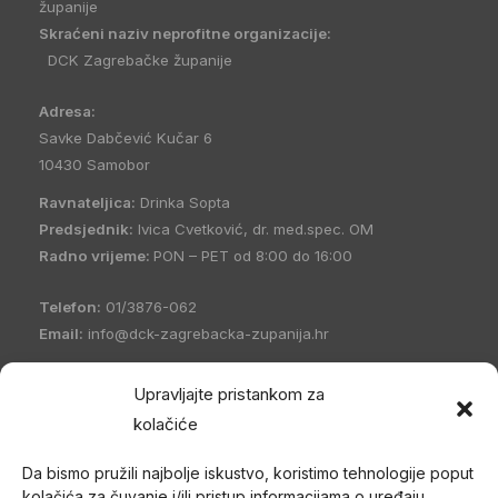
županije
Skraćeni naziv neprofitne organizacije:
DCK Zagrebačke županije
Adresa:
Savke Dabčević Kučar 6
10430 Samobor
Ravnateljica:
Drinka Sopta
Predsjednik:
Ivica Cvetković, dr. med.spec. OM
Radno vrijeme:
PON – PET od 8:00 do 16:00
Telefon:
01/3876-062
Email:
info@dck-zagrebacka-zupanija.hr
OIB:
21096894110
Upravljajte pristankom za
IBAN:
HR5023600001101458235
kolačiće
Hrvatski Crveni križ Društvo Crvenog križa Zagrebačke
Da bismo pružili najbolje iskustvo, koristimo tehnologije poput
županije
(DCK Zagrebačke županije) osnovano je 1998. godine
kolačića za čuvanje i/ili pristup informacijama o uređaju.