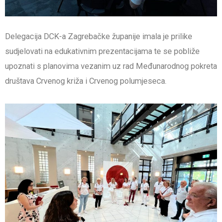
Delegacija DCK-a Zagrebačke županije imala je prilike
sudjelovati na edukativnim prezentacijama te se pobliže
upoznati s planovima vezanim uz rad Međunarodnog pokreta
društava Crvenog križa i Crvenog polumjeseca.