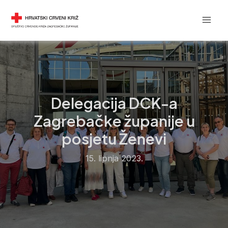
Skip
Post
Mai
DRUŠTVO CRVENOG KRIŽA
to
navigation
Men
content
Delegacija DCK-a
Zagrebačke županije u
posjetu Ženevi
15. lipnja 2023.