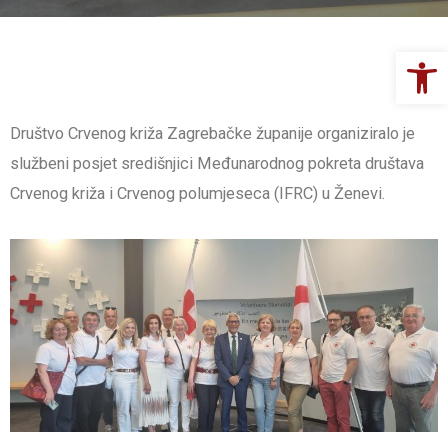
Op
Društvo Crvenog križa Zagrebačke županije organiziralo je
službeni posjet središnjici Međunarodnog pokreta društava
Crvenog križa i Crvenog polumjeseca (IFRC) u Ženevi.