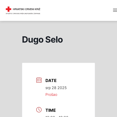
Skip
M
DRUŠTVO CRVENOG KRIŽA
to
M
content
Dugo Selo
DATE
srp 28 2025
Prošao
TIME