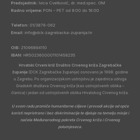
Predsjednik:
Ivica Cvetković, dr. med.spec. OM
Radno vrijeme:
PON – PET od 8:00 do 16:00
Telefon:
01/3876-062
Email:
info@dck-zagrebacka-zupanija.hr
OIB:
21096894110
IBAN:
HR5023600001101458235
Hrvatski Crveni križ Društvo Crvenog križa Zagrebačke
županije
(DCK Zagrebačke županije) osnovano je 1998. godine
u Zagrebu. Po organizacijskom ustrojstvu je zajednica udruga
Gradskih društava Crvenog križa (kao ustrojstvenih oblika –
članica) i jedan od ustrojstvenih oblika Hrvatskog Crvenog križa.
U svom radu promiče humanitarne ciljeve i provodi akcije od opće
koristi nepristrano i bez diskriminacije te djeluje na temelju misije i
načela Međunarodnog pokreta Crvenog križa i Crvenog
polumjeseca.