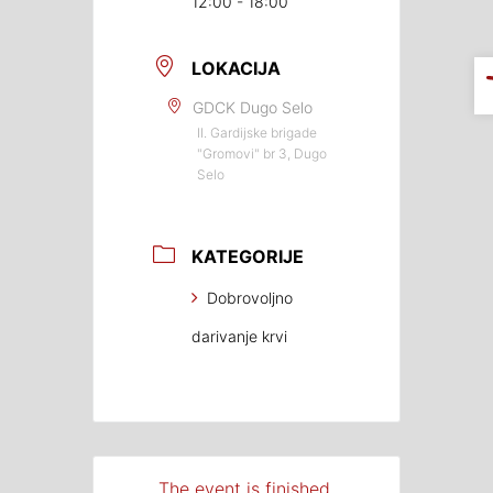
12:00 - 18:00
LOKACIJA
GDCK Dugo Selo
II. Gardijske brigade
"Gromovi" br 3, Dugo
Selo
KATEGORIJE
Dobrovoljno
darivanje krvi
The event is finished.