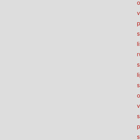
o
v
p
s
l
r
s
l
s
o
v
s
p
s