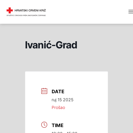
Skip
M
DRUŠTVO CRVENOG KRIŽA
to
M
content
Ivanić-Grad
DATE
ruj 15 2025
Prošao
TIME