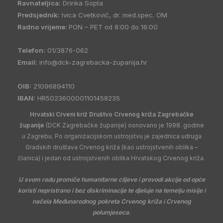
Ravnateljica:
Drinka Sopta
Predsjednik:
Ivica Cvetković, dr. med.spec. OM
Radno vrijeme:
PON – PET od 8:00 do 16:00
Telefon:
01/3876-062
Email:
info@dck-zagrebacka-zupanija.hr
OIB:
21096894110
IBAN:
HR5023600001101458235
Hrvatski Crveni križ Društvo Crvenog križa Zagrebačke
županije
(DCK Zagrebačke županije) osnovano je 1998. godine
u Zagrebu. Po organizacijskom ustrojstvu je zajednica udruga
Gradskih društava Crvenog križa (kao ustrojstvenih oblika –
članica) i jedan od ustrojstvenih oblika Hrvatskog Crvenog križa.
U svom radu promiče humanitarne ciljeve i provodi akcije od opće
koristi nepristrano i bez diskriminacije te djeluje na temelju misije i
načela Međunarodnog pokreta Crvenog križa i Crvenog
polumjeseca.