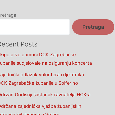
retraga
Pretraga
Recent Posts
kipe prve pomoći DCK Zagrebačke
upanije sudjelovale na osiguranju koncerta
ajednički odlazak volontera i djelatnika
CK Zagrebačke županije u Solferino
držan Godišnji sastanak ravnatelja HCK-a
držana zajednička vježba županijskih
nterventnih timova u Vrsaru