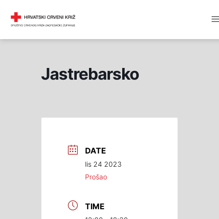
Skip
M
DRUŠTVO CRVENOG KRIŽA
to
M
content
Jastrebarsko
DATE
lis 24 2023
Prošao
TIME