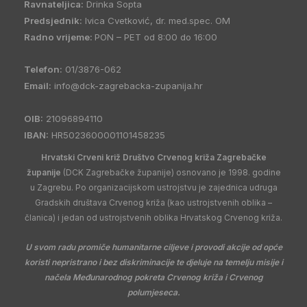
Ravnateljica:
Drinka Sopta
Predsjednik:
Ivica Cvetković, dr. med.spec. OM
Radno vrijeme:
PON – PET od 8:00 do 16:00
Telefon:
01/3876-062
Email:
info@dck-zagrebacka-zupanija.hr
OIB:
21096894110
IBAN:
HR5023600001101458235
Hrvatski Crveni križ Društvo Crvenog križa Zagrebačke
županije
(DCK Zagrebačke županije) osnovano je 1998. godine
u Zagrebu. Po organizacijskom ustrojstvu je zajednica udruga
Gradskih društava Crvenog križa (kao ustrojstvenih oblika –
članica) i jedan od ustrojstvenih oblika Hrvatskog Crvenog križa.
U svom radu promiče humanitarne ciljeve i provodi akcije od opće
koristi nepristrano i bez diskriminacije te djeluje na temelju misije i
načela Međunarodnog pokreta Crvenog križa i Crvenog
polumjeseca.