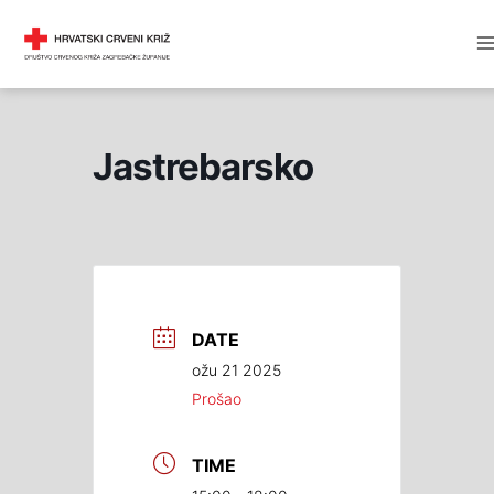
Skip
M
DRUŠTVO CRVENOG KRIŽA
to
M
content
Jastrebarsko
DATE
ožu 21 2025
Prošao
TIME