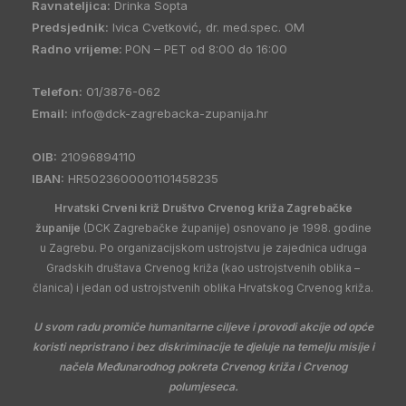
Ravnateljica:
Drinka Sopta
Predsjednik:
Ivica Cvetković, dr. med.spec. OM
Radno vrijeme:
PON – PET od 8:00 do 16:00
Telefon:
01/3876-062
Email:
info@dck-zagrebacka-zupanija.hr
OIB:
21096894110
IBAN:
HR5023600001101458235
Hrvatski Crveni križ Društvo Crvenog križa Zagrebačke
županije
(DCK Zagrebačke županije) osnovano je 1998. godine
u Zagrebu. Po organizacijskom ustrojstvu je zajednica udruga
Gradskih društava Crvenog križa (kao ustrojstvenih oblika –
članica) i jedan od ustrojstvenih oblika Hrvatskog Crvenog križa.
U svom radu promiče humanitarne ciljeve i provodi akcije od opće
koristi nepristrano i bez diskriminacije te djeluje na temelju misije i
načela Međunarodnog pokreta Crvenog križa i Crvenog
polumjeseca.