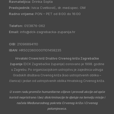
Ravnateljica:
Drinka Sopta
Predsjednik:
Ivica Cvetković, dr. med.spec. OM
Radno vrijeme:
PON – PET od 8:00 do 16:00
Telefon:
01/3876-062
Email:
info@dck-zagrebacka-zupanija.hr
OIB:
21096894110
IBAN:
HR5023600001101458235
Hrvatski Crveni križ Društvo Crvenog križa Zagrebačke
županije
(DCK Zagrebačke županije) osnovano je 1998. godine
u Zagrebu. Po organizacijskom ustrojstvu je zajednica udruga
Gradskih društava Crvenog križa (kao ustrojstvenih oblika –
članica) i jedan od ustrojstvenih oblika Hrvatskog Crvenog križa.
U svom radu promiče humanitarne ciljeve i provodi akcije od opće
koristi nepristrano i bez diskriminacije te djeluje na temelju misije i
načela Međunarodnog pokreta Crvenog križa i Crvenog
polumjeseca.