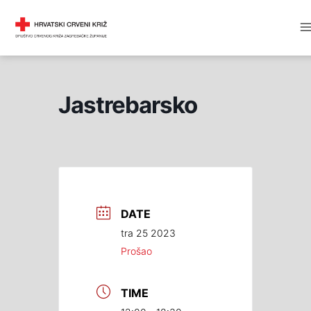
Skip
M
DRUŠTVO CRVENOG KRIŽA
to
M
content
Jastrebarsko
DATE
tra 25 2023
Prošao
TIME