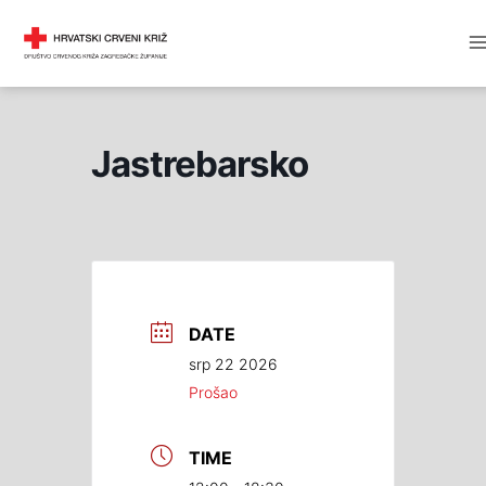
Skip
M
DRUŠTVO CRVENOG KRIŽA
to
M
content
Jastrebarsko
DATE
srp 22 2026
Prošao
TIME