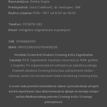
Ravnateljica:
Drinka Sopta
Predsjednik:
Ivica Cvetković, dr. med.spec. OM
Radno vrijeme:
PON – PET od 8:00 do 16:00
Telefon:
01/3876-062
Email:
info@dck-zagrebacka-zupanija.hr
OIB:
21096894110
IBAN:
HR5023600001101458235
Hrvatski Crveni križ Društvo Crvenog križa Zagrebačke
županije
(DCK Zagrebačke županije) osnovano je 1998. godine
u Zagrebu. Po organizacijskom ustrojstvu je zajednica udruga
Gradskih društava Crvenog križa (kao ustrojstvenih oblika –
članica) i jedan od ustrojstvenih oblika Hrvatskog Crvenog križa.
U svom radu promiče humanitarne ciljeve i provodi akcije od opće
koristi nepristrano i bez diskriminacije te djeluje na temelju misije i
načela Međunarodnog pokreta Crvenog križa i Crvenog
polumjeseca.