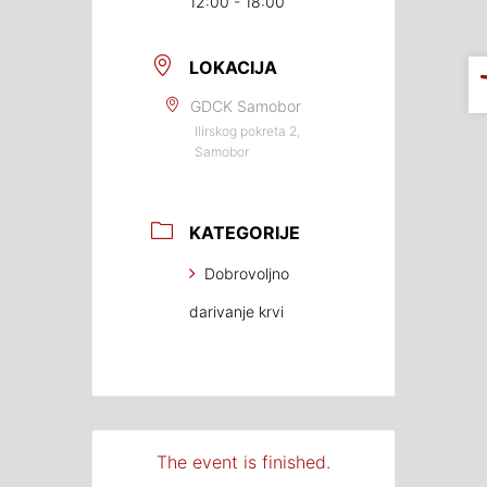
12:00 - 18:00
LOKACIJA
GDCK Samobor
Ilirskog pokreta 2,
Samobor
KATEGORIJE
Dobrovoljno
darivanje krvi
The event is finished.