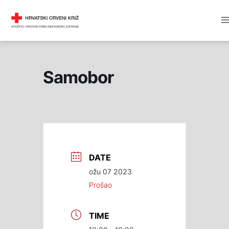
Skip
M
DRUŠTVO CRVENOG KRIŽA
to
M
content
Samobor
DATE
ožu 07 2023
Prošao
TIME