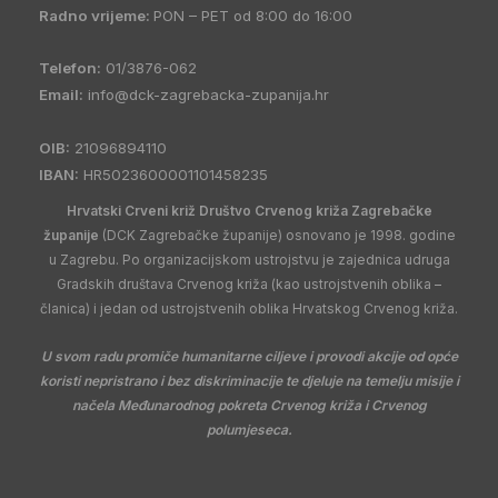
Radno vrijeme:
PON – PET od 8:00 do 16:00
Telefon:
01/3876-062
Email:
info@dck-zagrebacka-zupanija.hr
OIB:
21096894110
IBAN:
HR5023600001101458235
Hrvatski Crveni križ Društvo Crvenog križa Zagrebačke
županije
(DCK Zagrebačke županije) osnovano je 1998. godine
u Zagrebu. Po organizacijskom ustrojstvu je zajednica udruga
Gradskih društava Crvenog križa (kao ustrojstvenih oblika –
članica) i jedan od ustrojstvenih oblika Hrvatskog Crvenog križa.
U svom radu promiče humanitarne ciljeve i provodi akcije od opće
koristi nepristrano i bez diskriminacije te djeluje na temelju misije i
načela Međunarodnog pokreta Crvenog križa i Crvenog
polumjeseca.