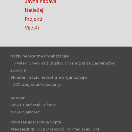
Javna nabava
Natječaji
Projekti
Vijesti
Naziv neprofitne organizacije:
Hrvatski Crveni križ Društvo Crvenog križa Zagrebačke
županije
Skraćeni naziv neprofitne organizacije:
DCK Zagrebačke županije
Adresa:
Savke Dabčević Kučar 6
10430 Samobor
Ravnateljica:
Drinka Sopta
Predsjednik:
Ivica Cvetković, dr. med.spec. OM