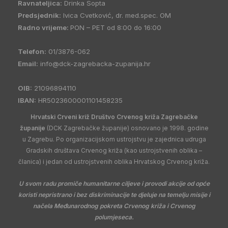
Ravnateljica:
Drinka Sopta
Predsjednik:
Ivica Cvetković, dr. med.spec. OM
Radno vrijeme:
PON – PET od 8:00 do 16:00
Telefon:
01/3876-062
Email:
info@dck-zagrebacka-zupanija.hr
OIB:
21096894110
IBAN:
HR5023600001101458235
Hrvatski Crveni križ Društvo Crvenog križa Zagrebačke
županije
(DCK Zagrebačke županije) osnovano je 1998. godine
u Zagrebu. Po organizacijskom ustrojstvu je zajednica udruga
Gradskih društava Crvenog križa (kao ustrojstvenih oblika –
članica) i jedan od ustrojstvenih oblika Hrvatskog Crvenog križa.
U svom radu promiče humanitarne ciljeve i provodi akcije od opće
koristi nepristrano i bez diskriminacije te djeluje na temelju misije i
načela Međunarodnog pokreta Crvenog križa i Crvenog
polumjeseca.