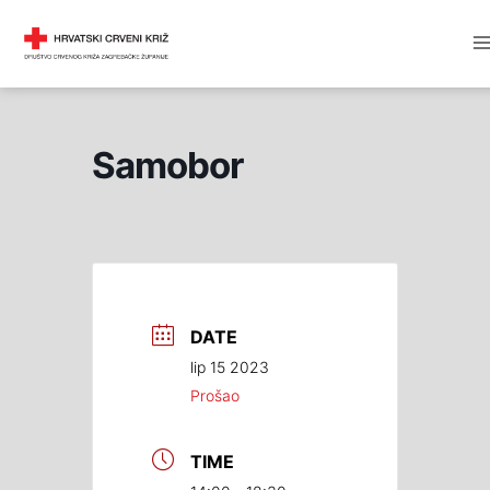
Skip
M
DRUŠTVO CRVENOG KRIŽA
to
M
content
Samobor
DATE
lip 15 2023
Prošao
TIME