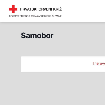
Skip
DRUŠTVO CRVENOG 
to
ZAGREBAČKE ŽUPANI
content
Samobor
The eve