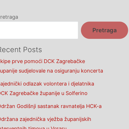
retraga
Pretraga
Recent Posts
kipe prve pomoći DCK Zagrebačke
upanije sudjelovale na osiguranju koncerta
ajednički odlazak volontera i djelatnika
CK Zagrebačke županije u Solferino
držan Godišnji sastanak ravnatelja HCK-a
držana zajednička vježba županijskih
nterventnih timova u Vrsaru