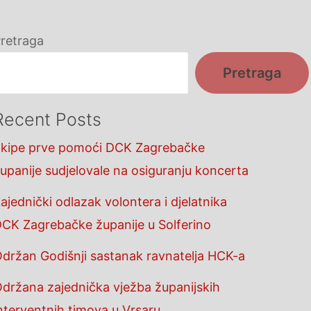
retraga
Pretraga
Recent Posts
kipe prve pomoći DCK Zagrebačke
upanije sudjelovale na osiguranju koncerta
ajednički odlazak volontera i djelatnika
CK Zagrebačke županije u Solferino
držan Godišnji sastanak ravnatelja HCK-a
držana zajednička vježba županijskih
nterventnih timova u Vrsaru