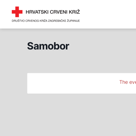
Skip
DRUŠTVO CRVENOG 
to
ZAGREBAČKE ŽUPANI
content
Samobor
The eve