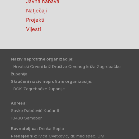
Javna nabava
Natječaji
Projekti
Vijesti
Naziv neprofitne organizacije:
Hrvatski Crveni križ Društvo Crvenog križa Zagrebačke
županije
Skraćeni naziv neprofitne organizacije:
DCK Zagrebačke županije
Adresa:
Savke Dabčević Kučar 6
10430 Samobor
Ravnateljica:
Drinka Sopta
Predsjednik:
Ivica Cvetković, dr. med.spec. OM