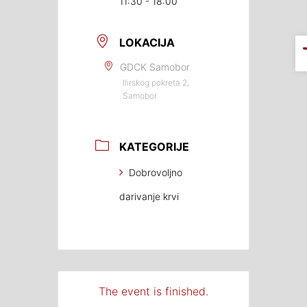
11:30 - 18:00
LOKACIJA
GDCK Samobor
Ilirskog pokreta 2,
Samobor
KATEGORIJE
Dobrovoljno
darivanje krvi
The event is finished.