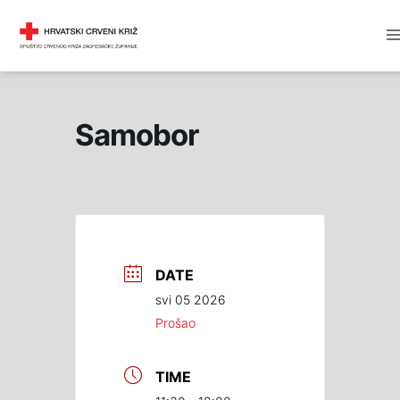
Skip
M
DRUŠTVO CRVENOG KRIŽA
to
M
content
Samobor
DATE
svi 05 2026
Prošao
TIME