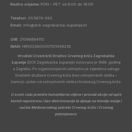
Radno vrijeme:
PON – PET od 8:00 do 16:00
Telefon:
01/3876-062
Email:
info@dck-zagrebacka-zupanija.hr
OIB:
21096894110
IBAN:
HR5023600001101458235
Hrvatski Crveni križ Društvo Crvenog križa Zagrebačke
županije
(DCK Zagrebačke županije) osnovano je 1998. godine
u Zagrebu. Po organizacijskom ustrojstvu je zajednica udruga
Gradskih društava Crvenog križa (kao ustrojstvenih oblika –
članica) i jedan od ustrojstvenih oblika Hrvatskog Crvenog križa.
U svom radu promiče humanitarne ciljeve i provodi akcije od opće
koristi nepristrano i bez diskriminacije te djeluje na temelju misije i
načela Međunarodnog pokreta Crvenog križa i Crvenog
polumjeseca.