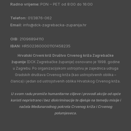
Radno vrijeme:
PON – PET od 8:00 do 16:00
Telefon:
01/3876-062
Email:
info@dck-zagrebacka-zupanija.hr
OIB:
21096894110
IBAN:
HR5023600001101458235
Hrvatski Crveni križ Društvo Crvenog križa Zagrebačke
županije
(DCK Zagrebačke županije) osnovano je 1998. godine
u Zagrebu. Po organizacijskom ustrojstvu je zajednica udruga
Gradskih društava Crvenog križa (kao ustrojstvenih oblika –
članica) i jedan od ustrojstvenih oblika Hrvatskog Crvenog križa.
U svom radu promiče humanitarne ciljeve i provodi akcije od opće
koristi nepristrano i bez diskriminacije te djeluje na temelju misije i
načela Međunarodnog pokreta Crvenog križa i Crvenog
polumjeseca.