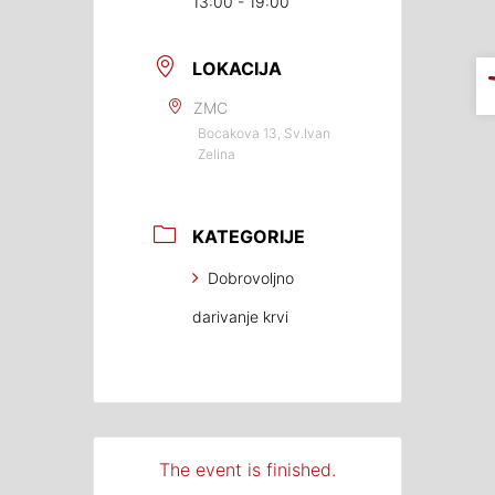
13:00 - 19:00
LOKACIJA
ZMC
Bocakova 13, Sv.Ivan
Zelina
KATEGORIJE
Dobrovoljno
darivanje krvi
The event is finished.