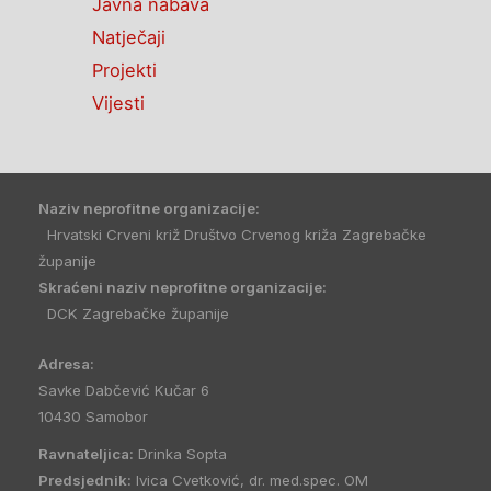
Javna nabava
Natječaji
Projekti
Vijesti
Naziv neprofitne organizacije:
Hrvatski Crveni križ Društvo Crvenog križa Zagrebačke
županije
Skraćeni naziv neprofitne organizacije:
DCK Zagrebačke županije
Adresa:
Savke Dabčević Kučar 6
10430 Samobor
Ravnateljica:
Drinka Sopta
Predsjednik:
Ivica Cvetković, dr. med.spec. OM