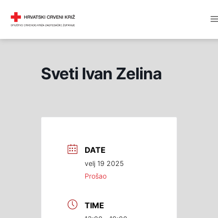
Skip
M
DRUŠTVO CRVENOG KRIŽA
to
M
content
Sveti Ivan Zelina
DATE
velj 19 2025
Prošao
TIME