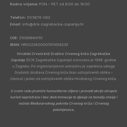
Radno vrijeme:
PON – PET od 8:00 do 16:00
Telefon:
01/3876-062
Email:
info@dck-zagrebacka-zupanija.hr
OIB:
21096894110
IBAN:
HR5023600001101458235
Hrvatski Crveni križ Društvo Crvenog križa Zagrebačke
županije
(DCK Zagrebačke županije) osnovano je 1998. godine
u Zagrebu. Po organizacijskom ustrojstvu je zajednica udruga
Gradskih društava Crvenog križa (kao ustrojstvenih oblika –
članica) i jedan od ustrojstvenih oblika Hrvatskog Crvenog križa.
U svom radu promiče humanitarne ciljeve i provodi akcije od opće
koristi nepristrano i bez diskriminacije te djeluje na temelju misije i
načela Međunarodnog pokreta Crvenog križa i Crvenog
polumjeseca.