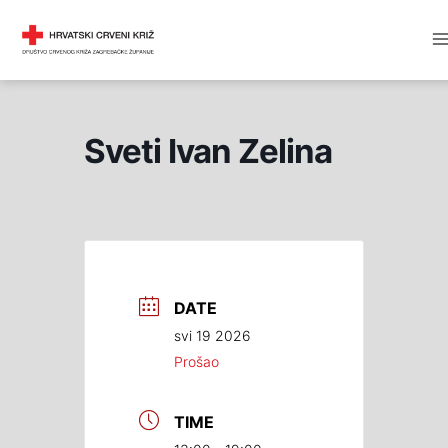
Skip
M
DRUŠTVO CRVENOG KRIŽA
to
M
content
Sveti Ivan Zelina
DATE
svi 19 2026
Prošao
TIME