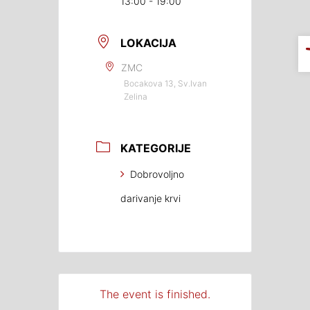
13:00 - 19:00
LOKACIJA
ZMC
Bocakova 13, Sv.Ivan
Zelina
KATEGORIJE
Dobrovoljno
darivanje krvi
The event is finished.