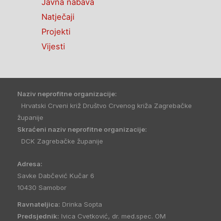
Javna nabava
Natječaji
Projekti
Vijesti
Naziv neprofitne organizacije:
Hrvatski Crveni križ Društvo Crvenog križa Zagrebačke
županije
Skraćeni naziv neprofitne organizacije:
DCK Zagrebačke županije
Adresa:
Savke Dabčević Kučar 6
10430 Samobor
Ravnateljica:
Drinka Sopta
Predsjednik:
Ivica Cvetković, dr. med.spec. OM