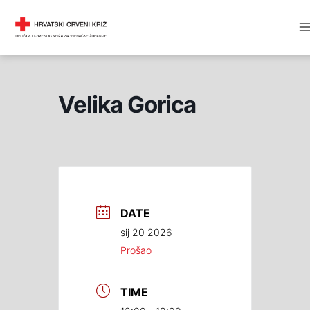
Skip
M
DRUŠTVO CRVENOG KRIŽA
to
M
content
Velika Gorica
DATE
sij 20 2026
Prošao
TIME