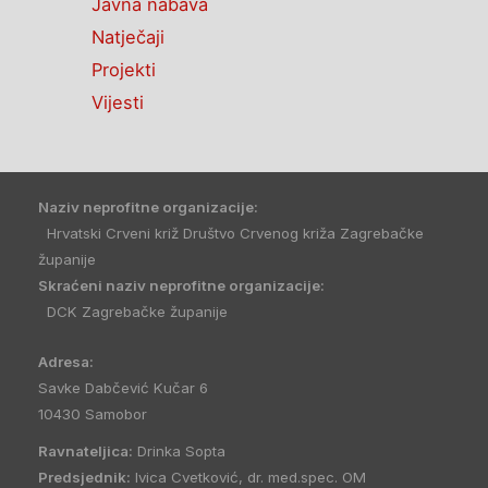
Javna nabava
Natječaji
Projekti
Vijesti
Naziv neprofitne organizacije:
Hrvatski Crveni križ Društvo Crvenog križa Zagrebačke
županije
Skraćeni naziv neprofitne organizacije:
DCK Zagrebačke županije
Adresa:
Savke Dabčević Kučar 6
10430 Samobor
Ravnateljica:
Drinka Sopta
Predsjednik:
Ivica Cvetković, dr. med.spec. OM