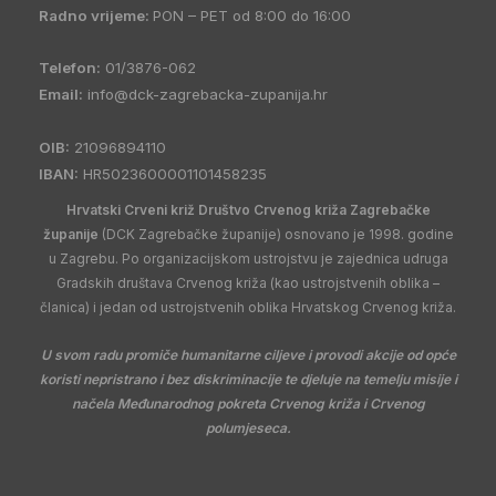
Radno vrijeme:
PON – PET od 8:00 do 16:00
Telefon:
01/3876-062
Email:
info@dck-zagrebacka-zupanija.hr
OIB:
21096894110
IBAN:
HR5023600001101458235
Hrvatski Crveni križ Društvo Crvenog križa Zagrebačke
županije
(DCK Zagrebačke županije) osnovano je 1998. godine
u Zagrebu. Po organizacijskom ustrojstvu je zajednica udruga
Gradskih društava Crvenog križa (kao ustrojstvenih oblika –
članica) i jedan od ustrojstvenih oblika Hrvatskog Crvenog križa.
U svom radu promiče humanitarne ciljeve i provodi akcije od opće
koristi nepristrano i bez diskriminacije te djeluje na temelju misije i
načela Međunarodnog pokreta Crvenog križa i Crvenog
polumjeseca.