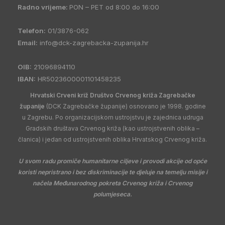
Radno vrijeme:
PON – PET od 8:00 do 16:00
Telefon:
01/3876-062
Email:
info@dck-zagrebacka-zupanija.hr
OIB:
21096894110
IBAN:
HR5023600001101458235
Hrvatski Crveni križ Društvo Crvenog križa Zagrebačke
županije
(DCK Zagrebačke županije) osnovano je 1998. godine
u Zagrebu. Po organizacijskom ustrojstvu je zajednica udruga
Gradskih društava Crvenog križa (kao ustrojstvenih oblika –
članica) i jedan od ustrojstvenih oblika Hrvatskog Crvenog križa.
U svom radu promiče humanitarne ciljeve i provodi akcije od opće
koristi nepristrano i bez diskriminacije te djeluje na temelju misije i
načela Međunarodnog pokreta Crvenog križa i Crvenog
polumjeseca.