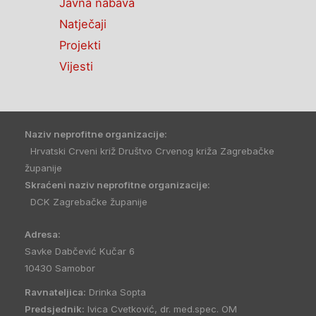
Javna nabava
Natječaji
Projekti
Vijesti
Naziv neprofitne organizacije:
Hrvatski Crveni križ Društvo Crvenog križa Zagrebačke
županije
Skraćeni naziv neprofitne organizacije:
DCK Zagrebačke županije
Adresa:
Savke Dabčević Kučar 6
10430 Samobor
Ravnateljica:
Drinka Sopta
Predsjednik:
Ivica Cvetković, dr. med.spec. OM