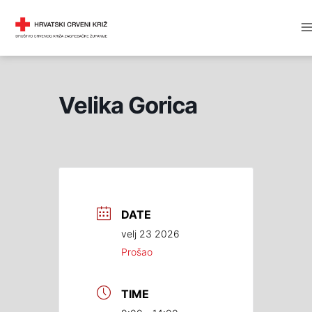
Skip
M
DRUŠTVO CRVENOG KRIŽA
to
M
content
Velika Gorica
DATE
velj 23 2026
Prošao
TIME