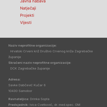
Javna nabava
Natječaji
Projekti
Vijesti
Naziv neprofitne organizacije:
Hrvatski Crveni križ Društvo Crvenog križa Zagrebačke
županije
Skraćeni naziv neprofitne organizacije:
DCK Zagrebačke županije
Adresa:
Savke Dabčević Kučar 6
10430 Samobor
Ravnateljica:
Drinka Sopta
Predsjednik:
Ivica Cvetković, dr. med.spec. OM