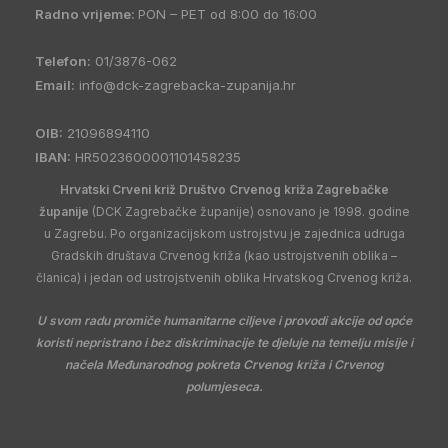
Radno vrijeme:
PON – PET od 8:00 do 16:00
Telefon:
01/3876-062
Email:
info@dck-zagrebacka-zupanija.hr
OIB:
21096894110
IBAN:
HR5023600001101458235
Hrvatski Crveni križ Društvo Crvenog križa Zagrebačke
županije
(DCK Zagrebačke županije) osnovano je 1998. godine
u Zagrebu. Po organizacijskom ustrojstvu je zajednica udruga
Gradskih društava Crvenog križa (kao ustrojstvenih oblika –
članica) i jedan od ustrojstvenih oblika Hrvatskog Crvenog križa.
U svom radu promiče humanitarne ciljeve i provodi akcije od opće
koristi nepristrano i bez diskriminacije te djeluje na temelju misije i
načela Međunarodnog pokreta Crvenog križa i Crvenog
polumjeseca.