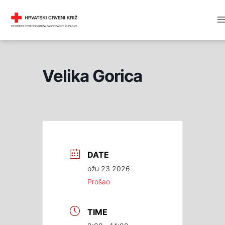
Skip
M
DRUŠTVO CRVENOG KRIŽA
to
M
content
Velika Gorica
DATE
ožu 23 2026
Prošao
TIME