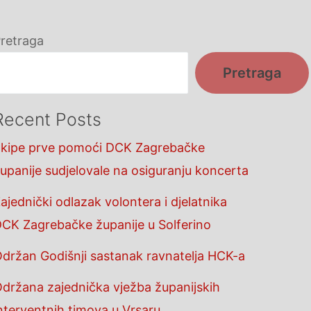
retraga
Pretraga
Recent Posts
kipe prve pomoći DCK Zagrebačke
upanije sudjelovale na osiguranju koncerta
ajednički odlazak volontera i djelatnika
CK Zagrebačke županije u Solferino
držan Godišnji sastanak ravnatelja HCK-a
držana zajednička vježba županijskih
nterventnih timova u Vrsaru