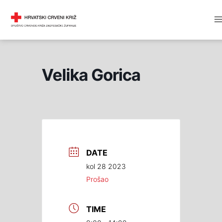
Skip
M
DRUŠTVO CRVENOG KRIŽA
to
M
content
Velika Gorica
DATE
kol 28 2023
Prošao
TIME