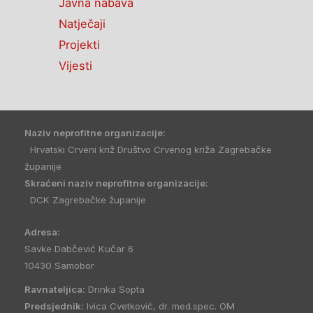
Javna nabava
Natječaji
Projekti
Vijesti
Naziv neprofitne organizacije:
Hrvatski Crveni križ Društvo Crvenog križa Zagrebačke
županije
Skraćeni naziv neprofitne organizacije:
DCK Zagrebačke županije
Adresa:
Savke Dabčević Kučar 6
10430 Samobor
Ravnateljica:
Drinka Sopta
Predsjednik:
Ivica Cvetković, dr. med.spec. OM