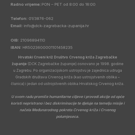
Radno vrijeme:
PON – PET od 8:00 do 16:00
Telefon:
01/3876-062
Email:
info@dck-zagrebacka-zupanija.hr
OIB:
21096894110
IBAN:
HR5023600001101458235
Hrvatski Crveni križ Društvo Crvenog križa Zagrebačke
županije
(DCK Zagrebačke županije) osnovano je 1998. godine
u Zagrebu. Po organizacijskom ustrojstvu je zajednica udruga
Gradskih društava Crvenog križa (kao ustrojstvenih oblika –
članica) i jedan od ustrojstvenih oblika Hrvatskog Crvenog križa.
U svom radu promiče humanitarne ciljeve i provodi akcije od opće
koristi nepristrano i bez diskriminacije te djeluje na temelju misije i
načela Međunarodnog pokreta Crvenog križa i Crvenog
polumjeseca.