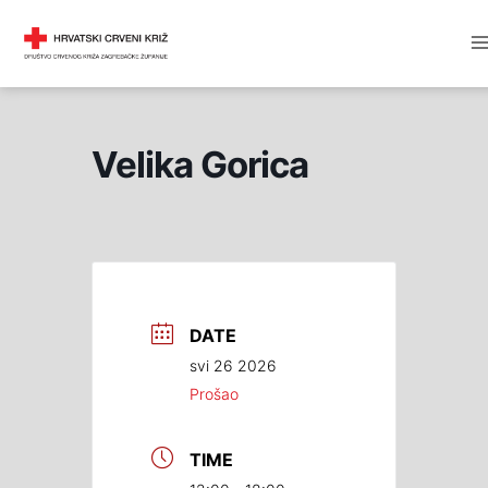
Skip
M
DRUŠTVO CRVENOG KRIŽA
to
M
content
Velika Gorica
DATE
svi 26 2026
Prošao
TIME