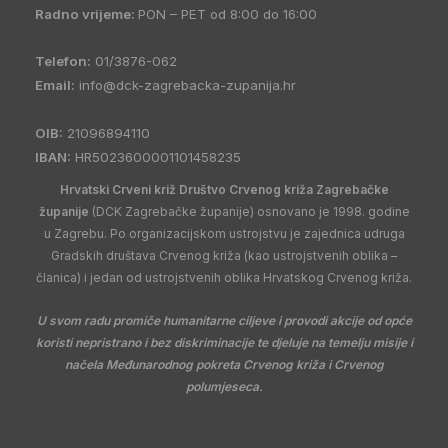
Radno vrijeme:
PON – PET od 8:00 do 16:00
Telefon:
01/3876-062
Email:
info@dck-zagrebacka-zupanija.hr
OIB:
21096894110
IBAN:
HR5023600001101458235
Hrvatski Crveni križ Društvo Crvenog križa Zagrebačke
županije
(DCK Zagrebačke županije) osnovano je 1998. godine
u Zagrebu. Po organizacijskom ustrojstvu je zajednica udruga
Gradskih društava Crvenog križa (kao ustrojstvenih oblika –
članica) i jedan od ustrojstvenih oblika Hrvatskog Crvenog križa.
U svom radu promiče humanitarne ciljeve i provodi akcije od opće
koristi nepristrano i bez diskriminacije te djeluje na temelju misije i
načela Međunarodnog pokreta Crvenog križa i Crvenog
polumjeseca.