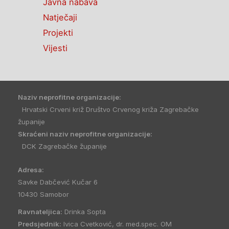
Javna nabava
Natječaji
Projekti
Vijesti
Naziv neprofitne organizacije:
Hrvatski Crveni križ Društvo Crvenog križa Zagrebačke
županije
Skraćeni naziv neprofitne organizacije:
DCK Zagrebačke županije
Adresa:
Savke Dabčević Kučar 6
10430 Samobor
Ravnateljica:
Drinka Sopta
Predsjednik:
Ivica Cvetković, dr. med.spec. OM