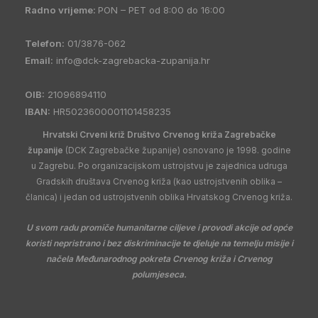
Radno vrijeme:
PON – PET od 8:00 do 16:00
Telefon:
01/3876-062
Email:
info@dck-zagrebacka-zupanija.hr
OIB:
21096894110
IBAN:
HR5023600001101458235
Hrvatski Crveni križ Društvo Crvenog križa Zagrebačke
županije
(DCK Zagrebačke županije) osnovano je 1998. godine
u Zagrebu. Po organizacijskom ustrojstvu je zajednica udruga
Gradskih društava Crvenog križa (kao ustrojstvenih oblika –
članica) i jedan od ustrojstvenih oblika Hrvatskog Crvenog križa.
U svom radu promiče humanitarne ciljeve i provodi akcije od opće
koristi nepristrano i bez diskriminacije te djeluje na temelju misije i
načela Međunarodnog pokreta Crvenog križa i Crvenog
polumjeseca.