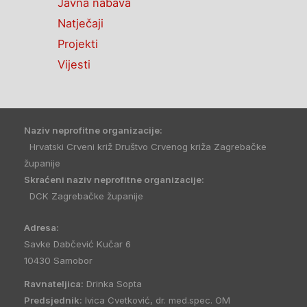
Javna nabava
Natječaji
Projekti
Vijesti
Naziv neprofitne organizacije:
Hrvatski Crveni križ Društvo Crvenog križa Zagrebačke
županije
Skraćeni naziv neprofitne organizacije:
DCK Zagrebačke županije
Adresa:
Savke Dabčević Kučar 6
10430 Samobor
Ravnateljica:
Drinka Sopta
Predsjednik:
Ivica Cvetković, dr. med.spec. OM