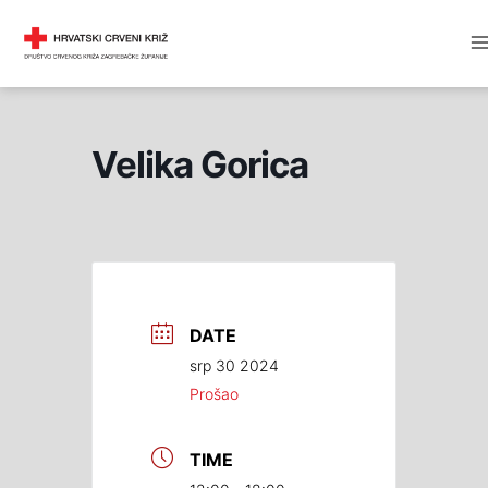
Skip
M
DRUŠTVO CRVENOG KRIŽA
to
M
content
Velika Gorica
DATE
srp 30 2024
Prošao
TIME