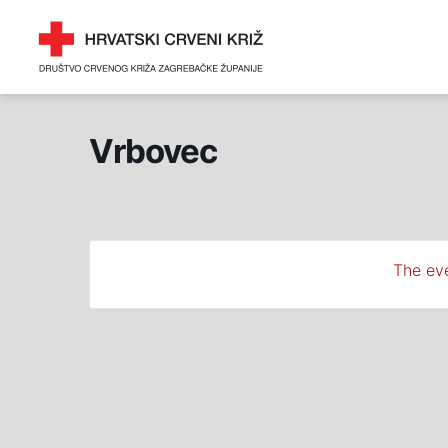
Skip
DRUŠTVO CRVENOG 
to
ZAGREBAČKE ŽUPANI
content
Vrbovec
The eve