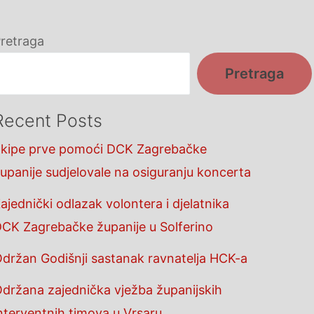
retraga
Pretraga
Recent Posts
kipe prve pomoći DCK Zagrebačke
upanije sudjelovale na osiguranju koncerta
ajednički odlazak volontera i djelatnika
CK Zagrebačke županije u Solferino
držan Godišnji sastanak ravnatelja HCK-a
držana zajednička vježba županijskih
nterventnih timova u Vrsaru