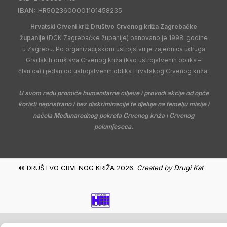
IBAN:
HR5023600001101458235
Hrvatski Crveni križ Društvo Crvenog križa Zagrebačke
županije
(DCK Zagrebačke županije) osnovano je 1998. godine
u Zagrebu. Po organizacijskom ustrojstvu je zajednica udruga
Gradskih društava Crvenog križa (kao ustrojstvenih oblika –
članica) i jedan od ustrojstvenih oblika Hrvatskog Crvenog križa.
U svom radu promiče humanitarne ciljeve i provodi akcije od opće
koristi nepristrano i bez diskriminacije te djeluje na temelju misije i
načela Međunarodnog pokreta Crvenog križa i Crvenog
polumjeseca.
© DRUŠTVO CRVENOG KRIŽA 2026.
Created by
Drugi Kat