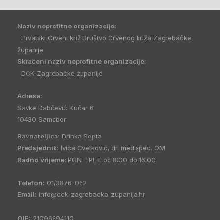
Naziv neprofitne organizacije:
Hrvatski Crveni križ Društvo Crvenog križa Zagrebačke
županije
Skraćeni naziv neprofitne organizacije:
DCK Zagrebačke županije
Adresa:
Savke Dabčević Kučar 6
10430 Samobor
Ravnateljica:
Drinka Sopta
Predsjednik:
Ivica Cvetković, dr. med.spec. OM
Radno vrijeme:
PON – PET od 8:00 do 16:00
Telefon:
01/3876-062
Email:
info@dck-zagrebacka-zupanija.hr
OIB:
21096894110