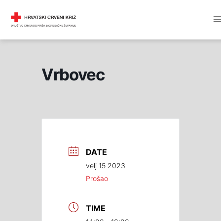
Skip
M
DRUŠTVO CRVENOG KRIŽA
to
M
content
Vrbovec
DATE
velj 15 2023
Prošao
TIME