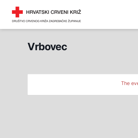
Skip
DRUŠTVO CRVENOG 
to
ZAGREBAČKE ŽUPANI
content
Vrbovec
The eve