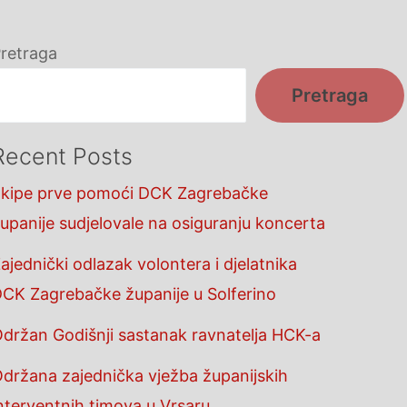
retraga
Pretraga
Recent Posts
kipe prve pomoći DCK Zagrebačke
upanije sudjelovale na osiguranju koncerta
ajednički odlazak volontera i djelatnika
CK Zagrebačke županije u Solferino
držan Godišnji sastanak ravnatelja HCK-a
držana zajednička vježba županijskih
nterventnih timova u Vrsaru