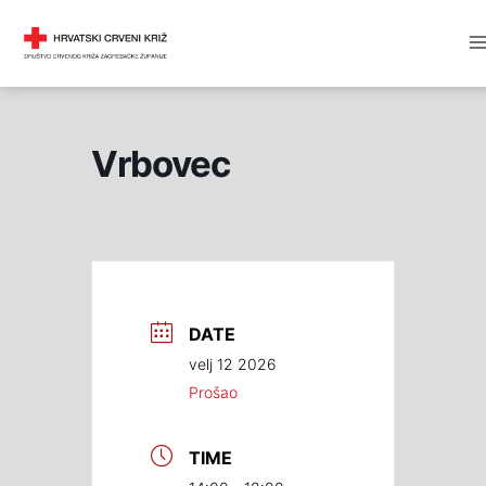
Skip
M
DRUŠTVO CRVENOG KRIŽA
to
M
content
Vrbovec
DATE
velj 12 2026
Prošao
TIME