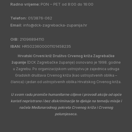
Radno vrijeme:
PON – PET od 8:00 do 16:00
Telefon:
01/3876-062
Email:
info@dck-zagrebacka-zupanija.hr
OIB:
21096894110
IBAN:
HR5023600001101458235
Hrvatski Crveni križ Društvo Crvenog križa Zagrebačke
županije
(DCK Zagrebačke županije) osnovano je 1998. godine
u Zagrebu. Po organizacijskom ustrojstvu je zajednica udruga
Gradskih društava Crvenog križa (kao ustrojstvenih oblika –
članica) i jedan od ustrojstvenih oblika Hrvatskog Crvenog križa.
U svom radu promiče humanitarne ciljeve i provodi akcije od opće
koristi nepristrano i bez diskriminacije te djeluje na temelju misije i
načela Međunarodnog pokreta Crvenog križa i Crvenog
polumjeseca.