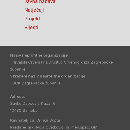
Javna nabava
Natječaji
Projekti
Vijesti
Naziv neprofitne organizacije:
Hrvatski Crveni križ Društvo Crvenog križa Zagrebačke
županije
Skraćeni naziv neprofitne organizacije:
DCK Zagrebačke županije
Adresa:
Savke Dabčević Kučar 6
10430 Samobor
Ravnateljica:
Drinka Sopta
Predsjednik:
Ivica Cvetković, dr. med.spec. OM