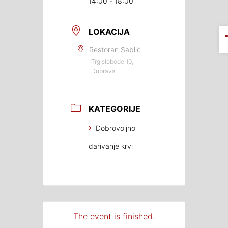
14:00 - 18:00
LOKACIJA
Restoran Sablić
Trg slobode 10,
Dubrava
KATEGORIJE
Dobrovoljno
darivanje krvi
The event is finished.