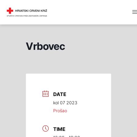
Skip
M
DRUŠTVO CRVENOG KRIŽA
to
M
content
Vrbovec
DATE
kol 07 2023
Prošao
TIME