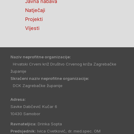
Javna nabava
Natječaji
Projekti
Vijesti
Naziv neprofitne organizacije:
Hrvatski Crveni križ Društvo Crvenog križa Zagrebačke
županije
Skraćeni naziv neprofitne organizacije:
DCK Zagrebačke županije
Adresa:
Savke Dabčević Kučar 6
10430 Samobor
Ravnateljica:
Drinka Sopta
Predsjednik:
Ivica Cvetković, dr. med.spec. OM