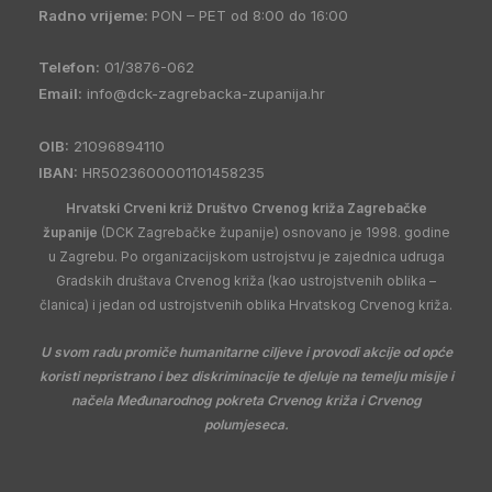
Radno vrijeme:
PON – PET od 8:00 do 16:00
Telefon:
01/3876-062
Email:
info@dck-zagrebacka-zupanija.hr
OIB:
21096894110
IBAN:
HR5023600001101458235
Hrvatski Crveni križ Društvo Crvenog križa Zagrebačke
županije
(DCK Zagrebačke županije) osnovano je 1998. godine
u Zagrebu. Po organizacijskom ustrojstvu je zajednica udruga
Gradskih društava Crvenog križa (kao ustrojstvenih oblika –
članica) i jedan od ustrojstvenih oblika Hrvatskog Crvenog križa.
U svom radu promiče humanitarne ciljeve i provodi akcije od opće
koristi nepristrano i bez diskriminacije te djeluje na temelju misije i
načela Međunarodnog pokreta Crvenog križa i Crvenog
polumjeseca.