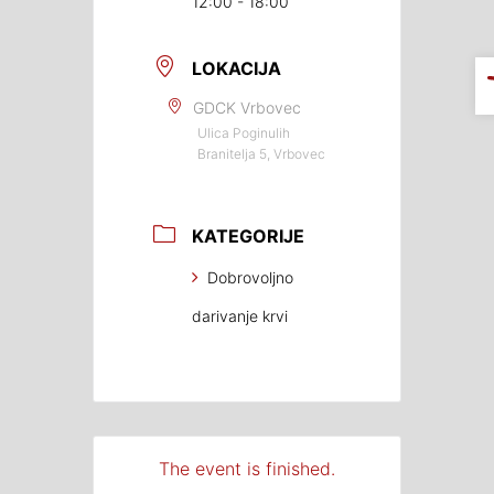
12:00 - 18:00
LOKACIJA
GDCK Vrbovec
Ulica Poginulih
Branitelja 5, Vrbovec
KATEGORIJE
Dobrovoljno
darivanje krvi
The event is finished.