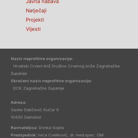
Javna nabava
Natječaji
Projekti
Vijesti
Naziv neprofitne organizacije:
Hrvatski Crveni križ Društvo Crvenog križa Zagrebačke
županije
Skraćeni naziv neprofitne organizacije:
DCK Zagrebačke županije
Adresa:
Savke Dabčević Kučar 6
10430 Samobor
Ravnateljica:
Drinka Sopta
Predsjednik:
Ivica Cvetković, dr. med.spec. OM