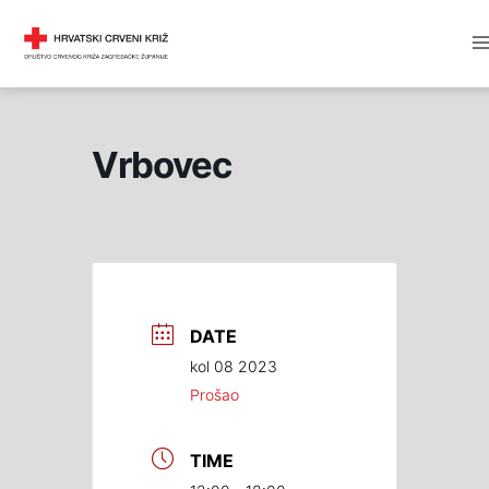
Skip
M
DRUŠTVO CRVENOG KRIŽA
to
M
content
Vrbovec
DATE
kol 08 2023
Prošao
TIME