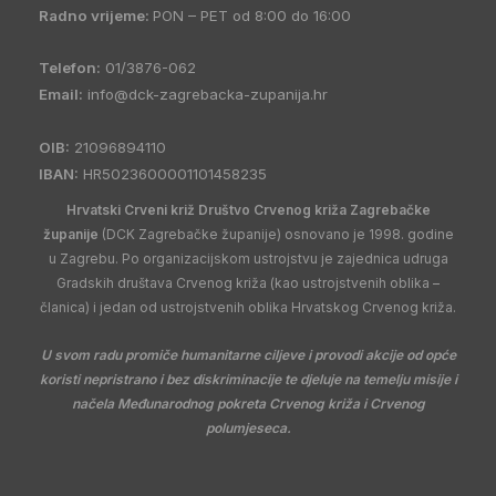
Radno vrijeme:
PON – PET od 8:00 do 16:00
Telefon:
01/3876-062
Email:
info@dck-zagrebacka-zupanija.hr
OIB:
21096894110
IBAN:
HR5023600001101458235
Hrvatski Crveni križ Društvo Crvenog križa Zagrebačke
županije
(DCK Zagrebačke županije) osnovano je 1998. godine
u Zagrebu. Po organizacijskom ustrojstvu je zajednica udruga
Gradskih društava Crvenog križa (kao ustrojstvenih oblika –
članica) i jedan od ustrojstvenih oblika Hrvatskog Crvenog križa.
U svom radu promiče humanitarne ciljeve i provodi akcije od opće
koristi nepristrano i bez diskriminacije te djeluje na temelju misije i
načela Međunarodnog pokreta Crvenog križa i Crvenog
polumjeseca.