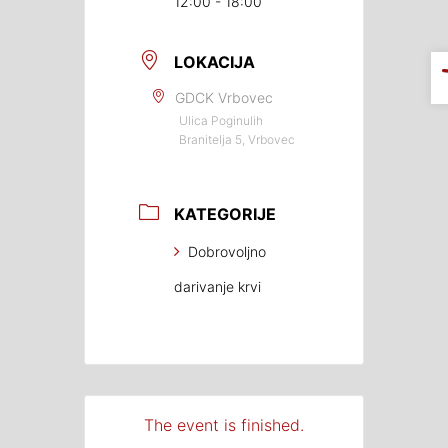
12:00 - 18:00
LOKACIJA
GDCK Vrbovec
Ulica Poginulih
Branitelja 5, Vrbovec
KATEGORIJE
Dobrovoljno
darivanje krvi
The event is finished.