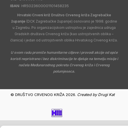
IBAN:
HR5023600001101458235
Hrvatski Crveni križ Društvo Crvenog križa Zagrebačke
županije
(DCK Zagrebačke županije) osnovano je 1998. godine
u Zagrebu. Po organizacijskom ustrojstvu je zajednica udruga
Gradskih društava Crvenog križa (kao ustrojstvenih oblika –
članica) i jedan od ustrojstvenih oblika Hrvatskog Crvenog križa.
U svom radu promiče humanitarne ciljeve i provodi akcije od opće
koristi nepristrano i bez diskriminacije te djeluje na temelju misije i
načela Međunarodnog pokreta Crvenog križa i Crvenog
polumjeseca.
© DRUŠTVO CRVENOG KRIŽA 2026.
Created by
Drugi Kat