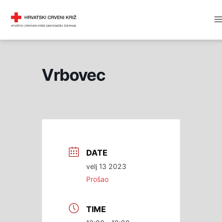
Skip
M
DRUŠTVO CRVENOG KRIŽA
to
M
content
Vrbovec
DATE
velj 13 2023
Prošao
TIME