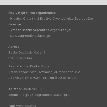
Naziv neprofitne organizacije:
Hrvatski Crveni križ Društvo Crvenog križa Zagrebačke
županije
Skraćeni naziv neprofitne organizacije:
DCK Zagrebačke županije
Adresa:
Savke Dabčević Kučar 6
10430 Samobor
Ravnateljica:
Drinka Sopta
Predsjednik:
Ivica Cvetković, dr. med.spec. OM
Radno vrijeme:
PON – PET od 8:00 do 16:00
Telefon:
01/3876-062
Email:
info@dck-zagrebacka-zupanija.hr
OIB:
21096894110