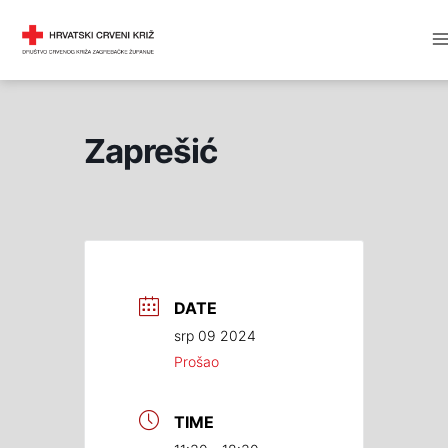
Skip
M
DRUŠTVO CRVENOG KRIŽA
to
M
content
Zaprešić
DATE
srp 09 2024
Prošao
TIME