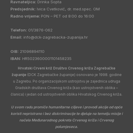
Ravnateljica:
Drinka Sopta
Predsjednik:
Ivica Cvetković, dr. med.spec. OM
Radno vrijeme:
PON – PET od 8:00 do 16:00
Telefon:
01/3876-062
Email:
info@dck-zagrebacka-zupanija.hr
OIB:
21096894110
IBAN:
HR5023600001101458235
Hrvatski Crveni križ Društvo Crvenog križa Zagrebačke
županije
(DCK Zagrebačke županije) osnovano je 1998. godine
u Zagrebu. Po organizacijskom ustrojstvu je zajednica udruga
Gradskih društava Crvenog križa (kao ustrojstvenih oblika –
članica) i jedan od ustrojstvenih oblika Hrvatskog Crvenog križa.
U svom radu promiče humanitarne ciljeve i provodi akcije od opće
koristi nepristrano i bez diskriminacije te djeluje na temelju misije i
načela Međunarodnog pokreta Crvenog križa i Crvenog
polumjeseca.