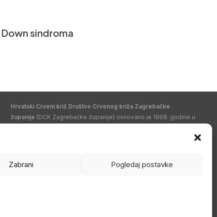
an Down sindroma
Hrvatski Crveni križ Društvo Crvenog križa Zagrebačke
županije
(DCK Zagrebačke županije) osnovano je 1998. godine u
Zagrebu. Po organizacijskom ustrojstvu je zajednica udruga
Gradskih društava Crvenog križa (kao ustrojstvenih oblika –
članica) i jedan od ustrojstvenih oblika Hrvatskog Crvenog križa.
Zabrani
Pogledaj postavke
U svom radu promiče humanitarne ciljeve i provodi akcije od opće
koristi nepristrano i bez diskriminacije te djeluje na temelju misije i
načela Međunarodnog pokreta Crvenog križa i Crvenog
polumjeseca.