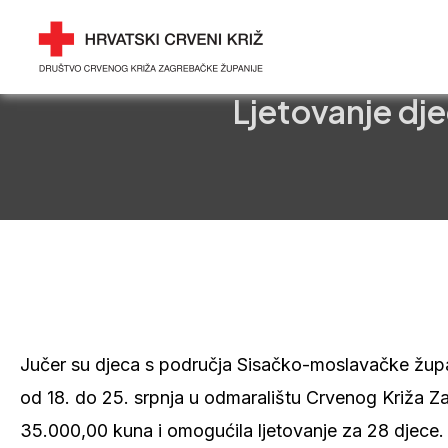
Skip
Post
DRUŠTVO CRVENOG 
to
navigation
ZAGREBAČKE ŽUPANI
content
Ljetovanje dj
Jučer su djeca s područja Sisačko-moslavačke župani
od 18. do 25. srpnja u odmaralištu Crvenog Križa Z
35.000,00 kuna i omogućila ljetovanje za 28 djece.