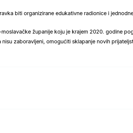
vka biti organizirane edukativne radionice i jednodnev
o-moslavačke županije koju je krajem 2020. godine pogo
su zaboravljeni, omogućiti sklapanje novih prijateljstav