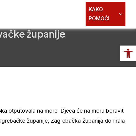
KAKO
POMOĆI
vačke županije
Op
iska otputovala na more. Djeca će na moru boravit
Zagrebačke županije, Zagrebačka županija donirala