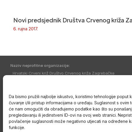
Novi predsjednik Društva Crvenog križa Z
6. rujna 2017.
Naziv neprofitne organizacije:
Hrvatski Crveni križ Društvo Crvenog križa Zagrebačke
županije
Skraćeni naziv neprofitne organizacije:
DCK Zagrebačke županije
Da bismo pružili najbolje iskustvo, koristimo tehnologije poput 
čuvanje i/ili pristup informacijama o uređaju. Suglasnost s ovim
će nam omogućiti da obrađujemo podatke kao što su ponašanj
Adresa:
pregledavanju ili jedinstveni ID-ovi na ovoj web stranici. Neprist
Savke Dabčević Kučar 6
povlačenje suglasnosti može negativno utjecati na određene kar
10430 Samobor
funkcije.