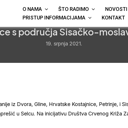
O NAMA
ŠTO RADIMO
NOVOSTI
KRIŽA
JE
PRISTUP INFORMACIJAMA
KONTAKT
ece s područja Sisačko-mosla
19. srpnja 2021.
je iz Dvora, Gline, Hrvatske Kostajnice, Petrinje, i S
aprešić u Selcu. Na inicijativu Društva Crvenog Križa 