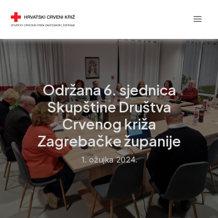
Skip
Post
Mai
DRUŠTVO CRVENOG KRIŽA
to
navigation
Men
content
Održana 6. sjednica
Skupštine Društva
Crvenog križa
Zagrebačke županije
1. ožujka 2024.