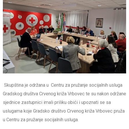
Skupština je održana u Centru za pružanje socijalnih usluga
Gradskog društva Crvenog križa Vrbovec te su nakon održane
sjednice zastupnici imali priliku obići i upoznati se sa
uslugama koje Gradsko društvo Crvenog križa Vrbovec pruža
u Centru za pružanje socijalnih usluga.