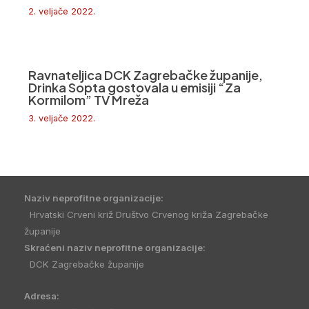
2. veljače 2022.
Ravnateljica DCK Zagrebačke županije,
Drinka Sopta gostovala u emisiji “Za
Kormilom” TV Mreža
3. veljače 2022.
Naziv neprofitne organizacije:
Hrvatski Crveni križ Društvo Crvenog križa Zagrebačke
županije
Skraćeni naziv neprofitne organizacije:
DCK Zagrebačke županije
Adresa: