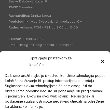
Savke Dabčević Kučar 6
10430 Samobor
Ravnateljica:
Drinka Sopta
Predsjednik:
Ivica Cvetković, dr. med.spec. OM
Radno vrijeme:
PON – PET od 8:00 do 16:00
Telefon:
01/3876-062
Email:
info@dck-zagrebacka-zupanija.hr
OIB:
21096894110
Upravljajte pristankom za
IBAN:
HR5023600001101458235
kolačiće
Hrvatski Crveni križ Društvo Crvenog križa Zagrebačke
Da bismo pružili najbolje iskustvo, koristimo tehnologije poput
županije
(DCK Zagrebačke županije) osnovano je 1998. godine
kolačića za čuvanje i/ili pristup informacijama o uređaju.
u Zagrebu. Po organizacijskom ustrojstvu je zajednica udruga
Suglasnost s ovim tehnologijama će nam omogućiti da
Gradskih društava Crvenog križa (kao ustrojstvenih oblika –
obrađujemo podatke kao što su ponašanje pri pregledavanju
članica) i jedan od ustrojstvenih oblika Hrvatskog Crvenog križa.
ili jedinstveni ID-ovi na ovoj web stranici. Nepristanak ili
povlačenje suglasnosti može negativno utjecati na određene
U svom radu promiče humanitarne ciljeve i provodi akcije od opće
karakteristike i funkcije.
koristi nepristrano i bez diskriminacije te djeluje na temelju misije i