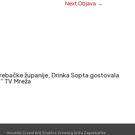
Next Objava
→
rebačke županije, Drinka Sopta gostovala
m” TV Mreža
Hrvatski Crveni križ Društvo Crvenog križa Zagrebačke