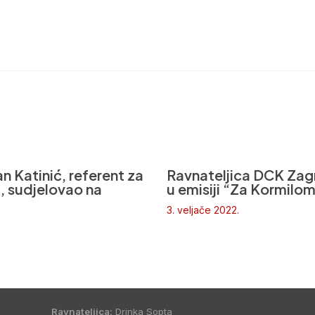
n Katinić, referent za
Ravnateljica DCK Zag
a, sudjelovao na
u emisiji “Za Kormilo
3. veljače 2022.
Ravnateljica:
Drinka Sopta