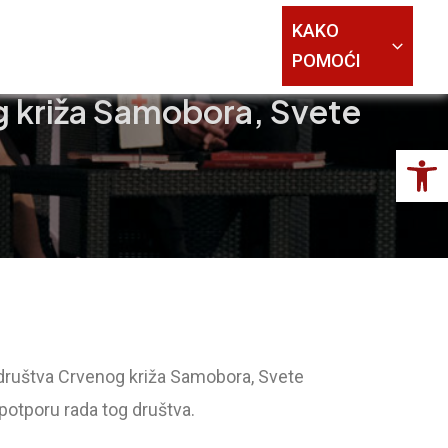
KAKO
POMOĆI
g križa Samobora, Svete
Op
društva Crvenog križa Samobora, Svete
potporu rada tog društva.