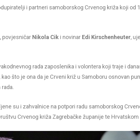
odupiratelji i partneri samoborskog Crvenog križa koji od 
, povjesničar
Nikola Cik
i novinar
Edi Kirschenheuter
, u
akodnevnog rada zaposlenika i volontera koji traje i dan
 kao što je ona da je Crveni križ u Samoboru osnovan puni
 rada.
ljene su i zahvalnice na potpori radu samoborskog Crveno
 Društvu Crvenog križa Zagrebačke županije te Hrvatskom