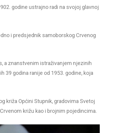
1902. godine ustrajno radi na svojoj glavnoj
jedno i predsjednik samoborskog Crvenog
as, a znanstvenim istraživanjem njezinih
h 39 godina ranije od 1953. godine, koja
g križa Općini Stupnik, gradovima Svetoj
 Crvenom križu kao i brojnim pojedincima.