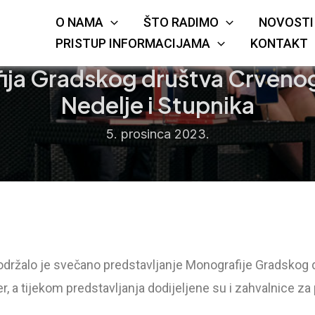
O NAMA
ŠTO RADIMO
NOVOSTI
KRIŽA
JE
PRISTUP INFORMACIJAMA
KONTAKT
ija Gradskog društva Crveno
Nedelje i Stupnika
5. prosinca 2023.
držalo je svečano predstavljanje Monografije Gradskog 
, a tijekom predstavljanja dodijeljene su i zahvalnice za 