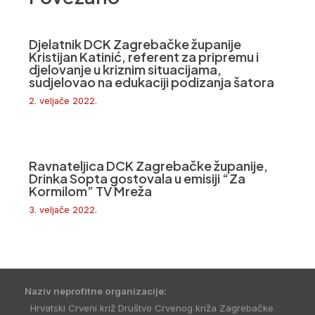
Djelatnik DCK Zagrebačke županije
Kristijan Katinić, referent za pripremu i
djelovanje u kriznim situacijama,
sudjelovao na edukaciji podizanja šatora
2. veljače 2022.
Ravnateljica DCK Zagrebačke županije,
Drinka Sopta gostovala u emisiji “Za
Kormilom” TV Mreža
3. veljače 2022.
Naziv neprofitne organizacije:
Hrvatski Crveni križ Društvo Crvenog križa Zagrebačke