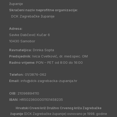
županije
Skraćeni naziv neprofitne organizacije:
DCK Zagrebačke županije
Adresa:
Savke Dabčević Kučar 6
10430 Samobor
Ravnateljica:
Drinka Sopta
Predsjednik:
Ivica Cvetković, dr. med.spec. OM
Radno vrijeme:
PON – PET od 8:00 do 16:00
Telefon:
01/3876-062
Email:
info@dck-zagrebacka-zupanija.hr
OIB:
21096894110
IBAN:
HR5023600001101458235
Hrvatski Crveni križ Društvo Crvenog križa Zagrebačke
županije
(DCK Zagrebačke županije) osnovano je 1998. godine