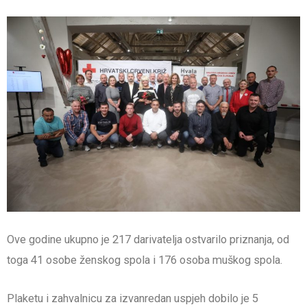
Ove godine ukupno je 217 darivatelja ostvarilo priznanja, od
toga 41 osobe ženskog spola i 176 osoba muškog spola.
Plaketu i zahvalnicu za izvanredan uspjeh dobilo je 5