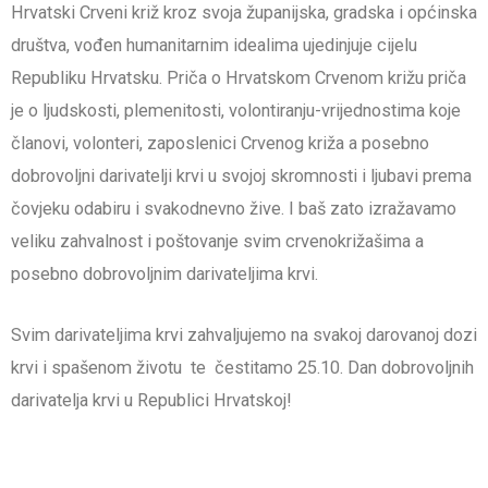
Hrvatski Crveni križ kroz svoja županijska, gradska i općinska
društva, vođen humanitarnim idealima ujedinjuje cijelu
Republiku Hrvatsku. Priča o Hrvatskom Crvenom križu priča
je o ljudskosti, plemenitosti, volontiranju-vrijednostima koje
članovi, volonteri, zaposlenici Crvenog križa a posebno
dobrovoljni darivatelji krvi u svojoj skromnosti i ljubavi prema
čovjeku odabiru i svakodnevno žive. I baš zato izražavamo
veliku zahvalnost i poštovanje svim crvenokrižašima a
posebno dobrovoljnim darivateljima krvi.
Svim darivateljima krvi zahvaljujemo na svakoj darovanoj dozi
krvi i spašenom životu te čestitamo 25.10. Dan dobrovoljnih
darivatelja krvi u Republici Hrvatskoj!