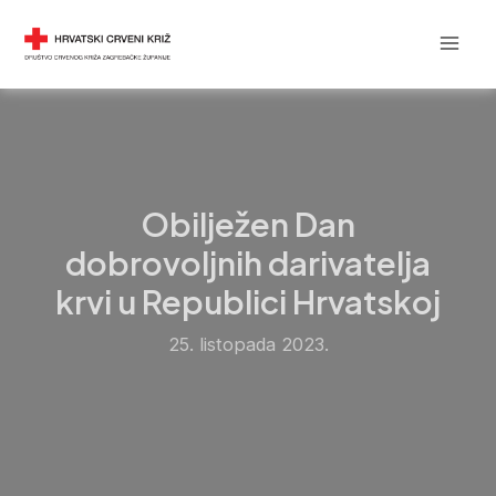
Skip
Post
Mai
DRUŠTVO CRVENOG KRIŽA
to
navigation
Men
content
Obilježen Dan
dobrovoljnih darivatelja
krvi u Republici Hrvatskoj
25. listopada 2023.