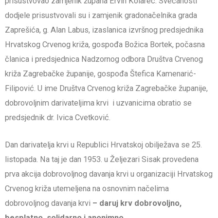
prisustvovao zamjenik župana Ervin Kolarec. Svečanosti
dodjele prisustvovali su i zamjenik gradonačelnika grada
Zaprešića, g. Alan Labus, izaslanica izvršnog predsjednika
Hrvatskog Crvenog križa, gospođa Božica Bortek, počasna
članica i predsjednica Nadzornog odbora Društva Crvenog
križa Zagrebačke županije, gospođa Štefica Kamenarić-
Filipović. U ime Društva Crvenog križa Zagrebačke županije,
dobrovoljnim darivateljima krvi i uzvanicima obratio se
predsjednik dr. Ivica Cvetković.
Dan darivatelja krvi u Republici Hrvatskoj obilježava se 25.
listopada. Na taj je dan 1953. u Željezari Sisak provedena
prva akcija dobrovoljnog davanja krvi u organizaciji Hrvatskog
Crvenog križa utemeljena na osnovnim načelima
dobrovoljnog davanja krvi
–
daruj krv dobrovoljno,
besplatno, solidarno i anonimno
.