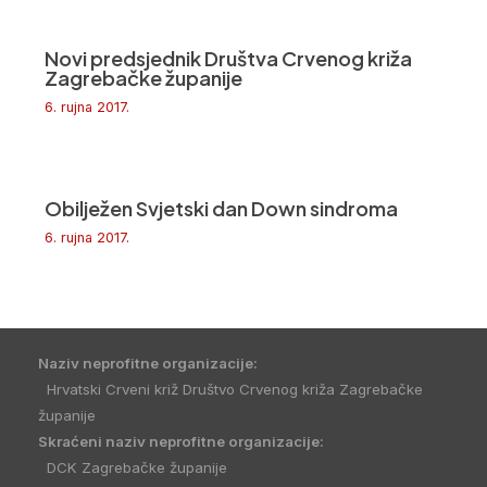
Novi predsjednik Društva Crvenog križa
Zagrebačke županije
6. rujna 2017.
Obilježen Svjetski dan Down sindroma
6. rujna 2017.
Naziv neprofitne organizacije:
Hrvatski Crveni križ Društvo Crvenog križa Zagrebačke
županije
Skraćeni naziv neprofitne organizacije:
DCK Zagrebačke županije