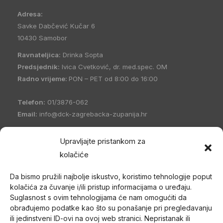
Adresa:
Savke Dabčević Kučar 6
10430 Samobor
Ravnateljica:
Drinka Sopta
Predsjednik:
Ivica Cvetković, dr. med.spec. OM
Radno vrijeme:
PON – PET od 8:00 do 16:00
Telefon:
01/3876-062
Email:
info@dck-zagrebacka-zupanija.hr
OIB:
21096894110
Upravljajte pristankom za
IBAN:
HR5023600001101458235
kolačiće
Hrvatski Crveni križ Društvo Crvenog križa Zagrebačke
Da bismo pružili najbolje iskustvo, koristimo tehnologije poput
županije
(DCK Zagrebačke županije) osnovano je 1998. godine
kolačića za čuvanje i/ili pristup informacijama o uređaju.
u Zagrebu. Po organizacijskom ustrojstvu je zajednica udruga
Suglasnost s ovim tehnologijama će nam omogućiti da
Gradskih društava Crvenog križa (kao ustrojstvenih oblika –
obrađujemo podatke kao što su ponašanje pri pregledavanju
članica) i jedan od ustrojstvenih oblika Hrvatskog Crvenog križa.
ili jedinstveni ID-ovi na ovoj web stranici. Nepristanak ili