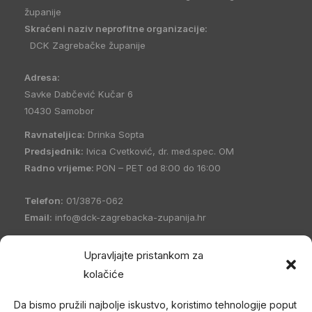
županije
Skraćeni naziv neprofitne organizacije:
DCK Zagrebačke županije
Adresa:
Savke Dabčević Kučar 6
10430 Samobor
Ravnateljica:
Drinka Sopta
Predsjednik:
Ivica Cvetković, dr. med.spec. OM
Radno vrijeme:
PON – PET od 8:00 do 16:00
Telefon:
01/3876-062
Email:
info@dck-zagrebacka-zupanija.hr
OIB:
21096894110
Upravljajte pristankom za
IBAN:
HR5023600001101458235
kolačiće
Hrvatski Crveni križ Društvo Crvenog križa Zagrebačke
Da bismo pružili najbolje iskustvo, koristimo tehnologije poput
županije
(DCK Zagrebačke županije) osnovano je 1998. godine