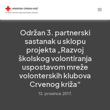
Skip
Post
Mai
DRUŠTVO CRVENOG KRIŽA
to
navigation
Men
content
Održan 3. partnerski
sastanak u sklopu
projekta „Razvoj
školskog volontiranja
uspostavom mreže
volonterskih klubova
Crvenog križa“
13. prosinca 2017.