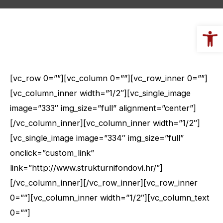
Op
[vc_row 0=””][vc_column 0=””][vc_row_inner 0=””]
[vc_column_inner width=”1/2″][vc_single_image
image=”333″ img_size=”full” alignment=”center”]
[/vc_column_inner][vc_column_inner width=”1/2″]
[vc_single_image image=”334″ img_size=”full”
onclick=”custom_link”
link=”http://www.strukturnifondovi.hr/”]
[/vc_column_inner][/vc_row_inner][vc_row_inner
0=””][vc_column_inner width=”1/2″][vc_column_text
0=””]