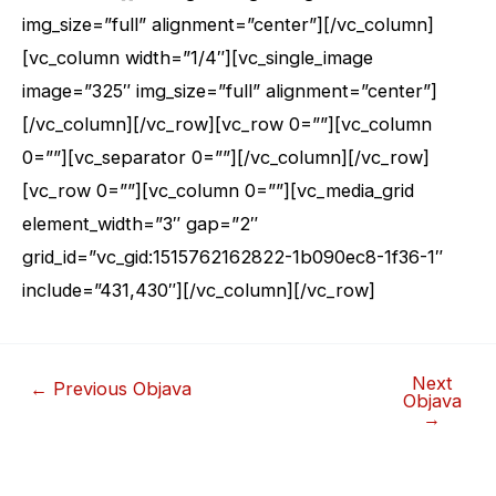
img_size=”full” alignment=”center”][/vc_column]
[vc_column width=”1/4″][vc_single_image
image=”325″ img_size=”full” alignment=”center”]
[/vc_column][/vc_row][vc_row 0=””][vc_column
0=””][vc_separator 0=””][/vc_column][/vc_row]
[vc_row 0=””][vc_column 0=””][vc_media_grid
element_width=”3″ gap=”2″
grid_id=”vc_gid:1515762162822-1b090ec8-1f36-1″
include=”431,430″][/vc_column][/vc_row]
Next
←
Previous Objava
Objava
→